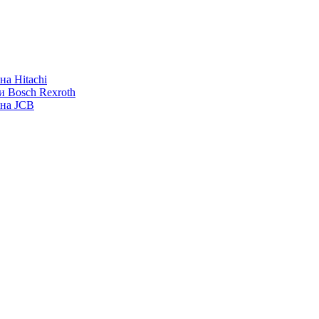
а Hitachi
и Bosch Rexroth
ана JCB