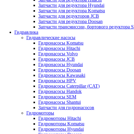
Запчасти для редуктора Hyundai
Запчасти для редуктора Komatsu
Запчасти для редукторов JCB
Запчасти для редуктора Doosan
Запчасти трансмиссии, бортового редуктора S
Гидравлика
Гидравлические насосы
Гидронасосы Komatsu
Гидронасосы Hitachi
Гидронасосы Volvo
Гидронасосы JCB
Гидронасосы Hyundai
Гидронасосы Doosan
Гидронасосы Kawasaki
Гидронасосы HPV
Гидронасосы Caterpillar (CAT)
Гидронасосы Handok
Гидронасосы SEM
Гидронасосы Shantui
Запчасти для гидронасосов
Гидромоторы
Гидромоторы Hitachi
Гидромоторы Komatsu
Гидромоторы Hyundai