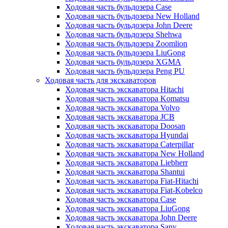
Ходовая часть бульдозера Case
Ходовая часть бульдозера New Holland
Ходовая часть бульдозера John Deere
Ходовая часть бульдозера Shehwa
Ходовая часть бульдозера Zoomlion
Ходовая часть бульдозера LiuGong
Ходовая часть бульдозера XGMA
Ходовая часть бульдозера Peng PU
Ходовая часть для экскаваторов
Ходовая часть экскаватора Hitachi
Ходовая часть экскаватора Komatsu
Ходовая часть экскаватора Volvo
Ходовая часть экскаватора JCB
Ходовая часть экскаватора Doosan
Ходовая часть экскаватора Hyundai
Ходовая часть экскаватора Caterpillar
Ходовая часть экскаватора New Holland
Ходовая часть экскаватора Liebherr
Ходовая часть экскаватора Shantui
Ходовая часть экскаватора Fiat-Hitachi
Ходовая часть экскаватора Fiat-Kobelco
Ходовая часть экскаватора Case
Ходовая часть экскаватора LiuGong
Ходовая часть экскаватора John Deere
Ходовая часть экскаватора Sany