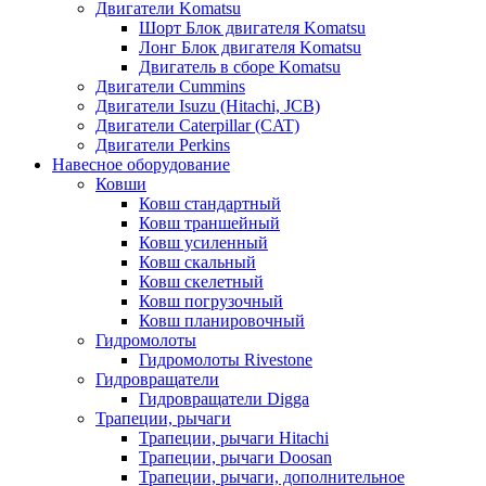
Двигатели Komatsu
Шорт Блок двигателя Komatsu
Лонг Блок двигателя Komatsu
Двигатель в сборе Komatsu
Двигатели Cummins
Двигатели Isuzu (Hitachi, JCB)
Двигатели Caterpillar (CAT)
Двигатели Perkins
Навесное оборудование
Ковши
Ковш стандартный
Ковш траншейный
Ковш усиленный
Ковш скальный
Ковш скелетный
Ковш погрузочный
Ковш планировочный
Гидромолоты
Гидромолоты Rivestone
Гидровращатели
Гидровращатели Digga
Трапеции, рычаги
Трапеции, рычаги Hitachi
Трапеции, рычаги Doosan
Трапеции, рычаги, дополнительное