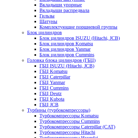
Вкладыши упорные
Вкладыши распредвала
Гильзы
Шатуны
Комплектующие поршневой группы
Блок цилиндров
Блок цилиндров ISUZU (Hitachi, JCB)
Блок цилиндров Komatsu
Блок цилиндров Yanmar
Блок цилиндров Cummins
Головка блока цилиндров (ГБЦ)
ГБЦ ISUZU (Hitachi, JCB)
ГБЦ Komatsu
ГБЦ Caterpillar
ГБЦ Yanmar
ГБЦ Cummins
ГБЦ Deutz
ГБЦ Kubota
ГБЦ JCB
Турбины (турбокомпрессоры)
Турбокомпрессоры Komatsu
Турбокомпрессоры Cummins
Турбокомпрессоры Caterpillar (CAT)
Турбокомпрессоры Hitachi
Турбокомпрессоры Hyundai