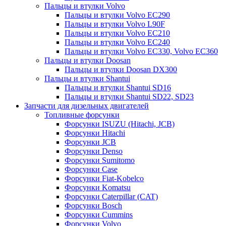
Пальцы и втулки Volvo
Пальцы и втулки Volvo EC290
Пальцы и втулки Volvo L90F
Пальцы и втулки Volvo EC210
Пальцы и втулки Volvo EC240
Пальцы и втулки Volvo EC330, Volvo EC360
Пальцы и втулки Doosan
Пальцы и втулки Doosan DX300
Пальцы и втулки Shantui
Пальцы и втулки Shantui SD16
Пальцы и втулки Shantui SD22, SD23
Запчасти для дизельных двигателей
Топливные форсунки
Форсунки ISUZU (Hitachi, JCB)
Форсунки Hitachi
Форсунки JCB
Форсунки Denso
Форсунки Sumitomo
Форсунки Case
Форсунки Fiat-Kobelco
Форсунки Komatsu
Форсунки Caterpillar (CAT)
Форсунки Bosch
Форсунки Cummins
Форсунки Volvo