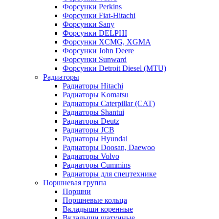
Форсунки Perkins
Форсунки Fiat-Hitachi
Форсунки Sany
Форсунки DELPHI
Форсунки XCMG, XGMA
Форсунки John Deere
Форсунки Sunward
Форсунки Detroit Diesel (MTU)
Радиаторы
Радиаторы Hitachi
Радиаторы Komatsu
Радиаторы Caterpillar (CAT)
Радиаторы Shantui
Радиаторы Deutz
Радиаторы JCB
Радиаторы Hyundai
Радиаторы Doosan, Daewoo
Радиаторы Volvo
Радиаторы Cummins
Радиаторы для спецтехнике
Поршневая группа
Поршни
Поршневые кольца
Вкладыши коренные
Вкладыши шатунные