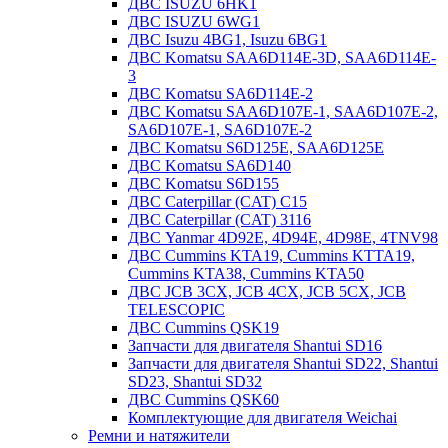
ДВС ISUZU 6HK1
ДВС ISUZU 6WG1
ДВС Isuzu 4BG1, Isuzu 6BG1
ДВС Komatsu SAA6D114E-3D, SAA6D114E-
3
ДВС Komatsu SA6D114E-2
ДВС Komatsu SAA6D107E-1, SAA6D107E-2,
SA6D107E-1, SA6D107E-2
ДВС Komatsu S6D125E, SAA6D125E
ДВС Komatsu SA6D140
ДВС Komatsu S6D155
ДВС Caterpillar (CAT) C15
ДВС Caterpillar (CAT) 3116
ДВС Yanmar 4D92E, 4D94E, 4D98E, 4TNV98
ДВС Cummins KTA19, Cummins KTTA19,
Cummins KTA38, Cummins KTA50
ДВС JCB 3CX, JCB 4CX, JCB 5CX, JCB
TELESCOPIC
ДВС Cummins QSK19
Запчасти для двигателя Shantui SD16
Запчасти для двигателя Shantui SD22, Shantui
SD23, Shantui SD32
ДВС Cummins QSK60
Комплектующие для двигателя Weichai
Ремни и натяжители