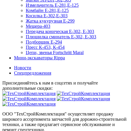
Измельчитель Е-281,Е-125
Комбайн Е-281,Е-125
Косилка Е-302,Е-303
Жатка кукурузная Е-299
Мещера-403
Передача коническая Е-302, Е-303
Плющилка сминатель Е-302, Е-303
Подборщик Е-294
Пресс К-453, К-454
Цепи, звенья Fortschritt Maral
Мини-экскаваторы Rippa
Новости
Спецпредложения
Присоединяйтесь к нам в соцсетях и получайте
дополнительные скидки:
ООО "ТехСтройКомплектация" осуществляет продажу
широкого ассортимента запчастей для дорожно-строительной
техники, а также предлагает сервисное обслуживание и
ремонт спецтехники.