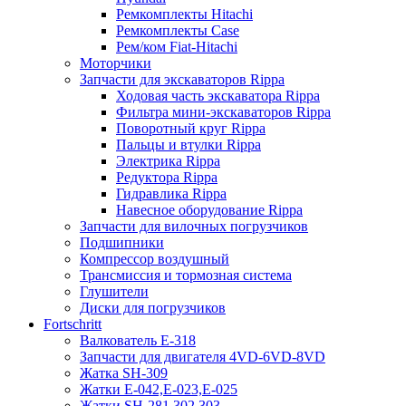
Ремкомплекты Hitachi
Ремкомплекты Case
Рем/ком Fiat-Hitachi
Моторчики
Запчасти для экскаваторов Rippa
Ходовая часть экскаватора Rippa
Фильтра мини-экскаваторов Rippa
Поворотный круг Rippa
Пальцы и втулки Rippa
Электрика Rippa
Редуктора Rippa
Гидравлика Rippa
Навесное оборудование Rippa
Запчасти для вилочных погрузчиков
Подшипники
Компрессор воздушный
Трансмиссия и тормозная система
Глушители
Диски для погрузчиков
Fortschritt
Валкователь Е-318
Запчасти для двигателя 4VD-6VD-8VD
Жатка SH-309
Жатки Е-042,Е-023,Е-025
Жатки SH-281,302,303