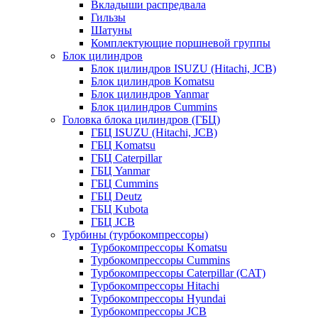
Вкладыши распредвала
Гильзы
Шатуны
Комплектующие поршневой группы
Блок цилиндров
Блок цилиндров ISUZU (Hitachi, JCB)
Блок цилиндров Komatsu
Блок цилиндров Yanmar
Блок цилиндров Cummins
Головка блока цилиндров (ГБЦ)
ГБЦ ISUZU (Hitachi, JCB)
ГБЦ Komatsu
ГБЦ Caterpillar
ГБЦ Yanmar
ГБЦ Cummins
ГБЦ Deutz
ГБЦ Kubota
ГБЦ JCB
Турбины (турбокомпрессоры)
Турбокомпрессоры Komatsu
Турбокомпрессоры Cummins
Турбокомпрессоры Caterpillar (CAT)
Турбокомпрессоры Hitachi
Турбокомпрессоры Hyundai
Турбокомпрессоры JCB