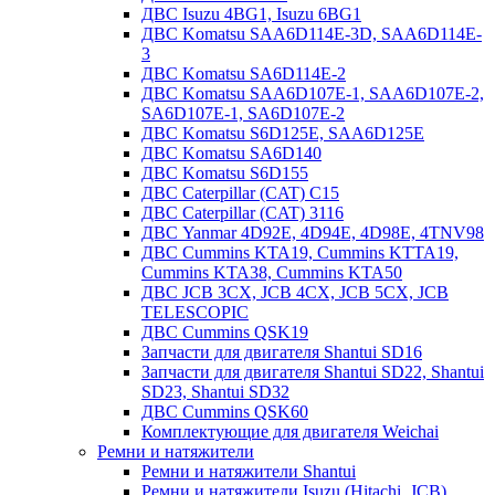
ДВС Isuzu 4BG1, Isuzu 6BG1
ДВС Komatsu SAA6D114E-3D, SAA6D114E-
3
ДВС Komatsu SA6D114E-2
ДВС Komatsu SAA6D107E-1, SAA6D107E-2,
SA6D107E-1, SA6D107E-2
ДВС Komatsu S6D125E, SAA6D125E
ДВС Komatsu SA6D140
ДВС Komatsu S6D155
ДВС Caterpillar (CAT) C15
ДВС Caterpillar (CAT) 3116
ДВС Yanmar 4D92E, 4D94E, 4D98E, 4TNV98
ДВС Cummins KTA19, Cummins KTTA19,
Cummins KTA38, Cummins KTA50
ДВС JCB 3CX, JCB 4CX, JCB 5CX, JCB
TELESCOPIC
ДВС Cummins QSK19
Запчасти для двигателя Shantui SD16
Запчасти для двигателя Shantui SD22, Shantui
SD23, Shantui SD32
ДВС Cummins QSK60
Комплектующие для двигателя Weichai
Ремни и натяжители
Ремни и натяжители Shantui
Ремни и натяжители Isuzu (Hitachi, JCB)