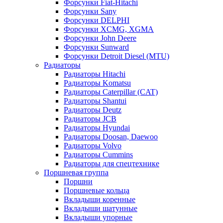
Форсунки Fiat-Hitachi
Форсунки Sany
Форсунки DELPHI
Форсунки XCMG, XGMA
Форсунки John Deere
Форсунки Sunward
Форсунки Detroit Diesel (MTU)
Радиаторы
Радиаторы Hitachi
Радиаторы Komatsu
Радиаторы Caterpillar (CAT)
Радиаторы Shantui
Радиаторы Deutz
Радиаторы JCB
Радиаторы Hyundai
Радиаторы Doosan, Daewoo
Радиаторы Volvo
Радиаторы Cummins
Радиаторы для спецтехнике
Поршневая группа
Поршни
Поршневые кольца
Вкладыши коренные
Вкладыши шатунные
Вкладыши упорные