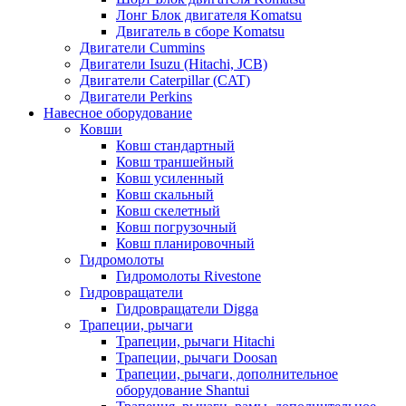
Лонг Блок двигателя Komatsu
Двигатель в сборе Komatsu
Двигатели Cummins
Двигатели Isuzu (Hitachi, JCB)
Двигатели Caterpillar (CAT)
Двигатели Perkins
Навесное оборудование
Ковши
Ковш стандартный
Ковш траншейный
Ковш усиленный
Ковш скальный
Ковш скелетный
Ковш погрузочный
Ковш планировочный
Гидромолоты
Гидромолоты Rivestone
Гидровращатели
Гидровращатели Digga
Трапеции, рычаги
Трапеции, рычаги Hitachi
Трапеции, рычаги Doosan
Трапеции, рычаги, дополнительное
оборудование Shantui