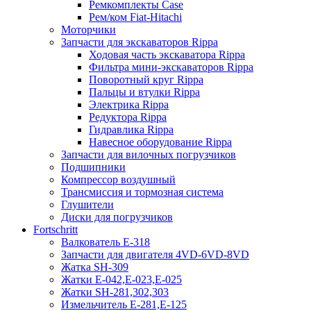
Ремкомплекты Case
Рем/ком Fiat-Hitachi
Моторчики
Запчасти для экскаваторов Rippa
Ходовая часть экскаватора Rippa
Фильтра мини-экскаваторов Rippa
Поворотный круг Rippa
Пальцы и втулки Rippa
Электрика Rippa
Редуктора Rippa
Гидравлика Rippa
Навесное оборудование Rippa
Запчасти для вилочных погрузчиков
Подшипники
Компрессор воздушный
Трансмиссия и тормозная система
Глушители
Диски для погрузчиков
Fortschritt
Валкователь Е-318
Запчасти для двигателя 4VD-6VD-8VD
Жатка SH-309
Жатки Е-042,Е-023,Е-025
Жатки SH-281,302,303
Измельчитель Е-281,Е-125