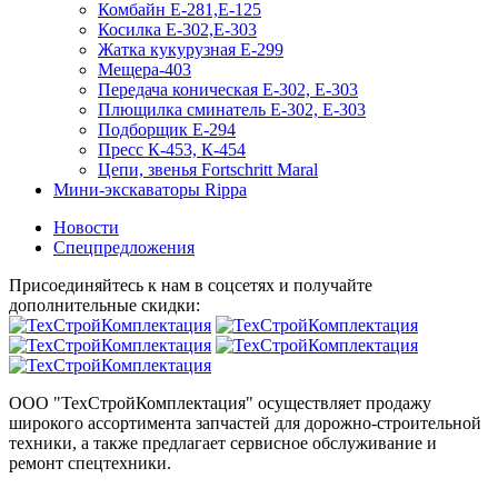
Комбайн Е-281,Е-125
Косилка Е-302,Е-303
Жатка кукурузная Е-299
Мещера-403
Передача коническая Е-302, Е-303
Плющилка сминатель Е-302, Е-303
Подборщик Е-294
Пресс К-453, К-454
Цепи, звенья Fortschritt Maral
Мини-экскаваторы Rippa
Новости
Спецпредложения
Присоединяйтесь к нам в соцсетях и получайте
дополнительные скидки:
ООО "ТехСтройКомплектация" осуществляет продажу
широкого ассортимента запчастей для дорожно-строительной
техники, а также предлагает сервисное обслуживание и
ремонт спецтехники.