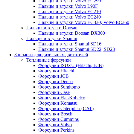
Пальцы и втулки Volvo EC290
Пальцы и втулки Volvo L90F
Пальцы и втулки Volvo EC210
Пальцы и втулки Volvo EC240
Пальцы и втулки Volvo EC330, Volvo EC360
Пальцы и втулки Doosan
Пальцы и втулки Doosan DX300
Пальцы и втулки Shantui
Пальцы и втулки Shantui SD16
Пальцы и втулки Shantui SD22, SD23
Запчасти для дизельных двигателей
Топливные форсунки
Форсунки ISUZU (Hitachi, JCB)
Форсунки Hitachi
Форсунки JCB
Форсунки Denso
Форсунки Sumitomo
Форсунки Case
Форсунки Fiat-Kobelco
Форсунки Komatsu
Форсунки Caterpillar (CAT)
Форсунки Bosch
Форсунки Cummins
Форсунки Volvo
Форсунки Perkins