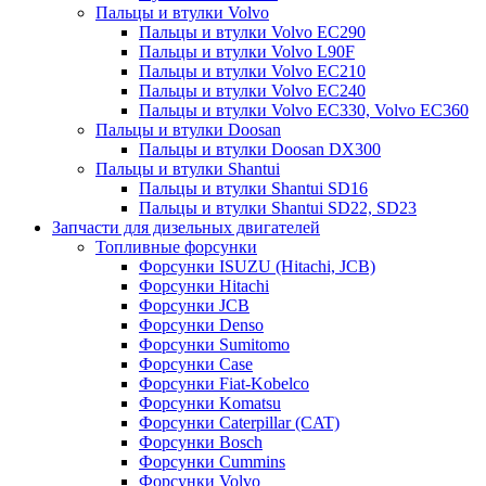
Пальцы и втулки Volvo
Пальцы и втулки Volvo EC290
Пальцы и втулки Volvo L90F
Пальцы и втулки Volvo EC210
Пальцы и втулки Volvo EC240
Пальцы и втулки Volvo EC330, Volvo EC360
Пальцы и втулки Doosan
Пальцы и втулки Doosan DX300
Пальцы и втулки Shantui
Пальцы и втулки Shantui SD16
Пальцы и втулки Shantui SD22, SD23
Запчасти для дизельных двигателей
Топливные форсунки
Форсунки ISUZU (Hitachi, JCB)
Форсунки Hitachi
Форсунки JCB
Форсунки Denso
Форсунки Sumitomo
Форсунки Case
Форсунки Fiat-Kobelco
Форсунки Komatsu
Форсунки Caterpillar (CAT)
Форсунки Bosch
Форсунки Cummins
Форсунки Volvo