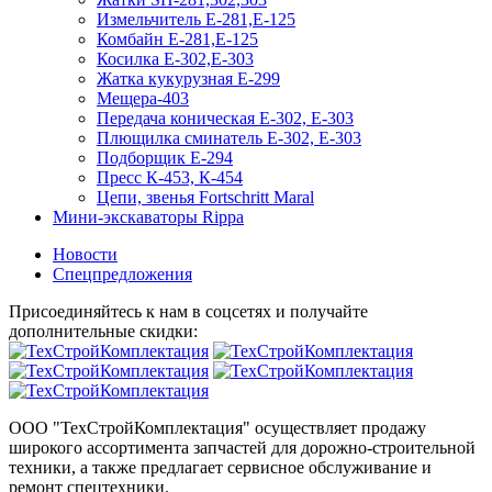
Измельчитель Е-281,Е-125
Комбайн Е-281,Е-125
Косилка Е-302,Е-303
Жатка кукурузная Е-299
Мещера-403
Передача коническая Е-302, Е-303
Плющилка сминатель Е-302, Е-303
Подборщик Е-294
Пресс К-453, К-454
Цепи, звенья Fortschritt Maral
Мини-экскаваторы Rippa
Новости
Спецпредложения
Присоединяйтесь к нам в соцсетях и получайте
дополнительные скидки:
ООО "ТехСтройКомплектация" осуществляет продажу
широкого ассортимента запчастей для дорожно-строительной
техники, а также предлагает сервисное обслуживание и
ремонт спецтехники.