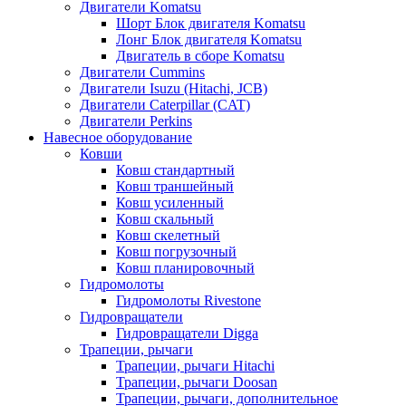
Двигатели Komatsu
Шорт Блок двигателя Komatsu
Лонг Блок двигателя Komatsu
Двигатель в сборе Komatsu
Двигатели Cummins
Двигатели Isuzu (Hitachi, JCB)
Двигатели Caterpillar (CAT)
Двигатели Perkins
Навесное оборудование
Ковши
Ковш стандартный
Ковш траншейный
Ковш усиленный
Ковш скальный
Ковш скелетный
Ковш погрузочный
Ковш планировочный
Гидромолоты
Гидромолоты Rivestone
Гидровращатели
Гидровращатели Digga
Трапеции, рычаги
Трапеции, рычаги Hitachi
Трапеции, рычаги Doosan
Трапеции, рычаги, дополнительное