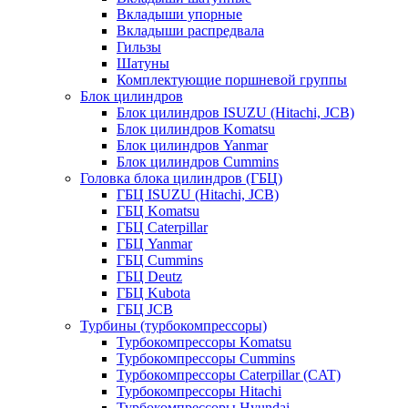
Вкладыши упорные
Вкладыши распредвала
Гильзы
Шатуны
Комплектующие поршневой группы
Блок цилиндров
Блок цилиндров ISUZU (Hitachi, JCB)
Блок цилиндров Komatsu
Блок цилиндров Yanmar
Блок цилиндров Cummins
Головка блока цилиндров (ГБЦ)
ГБЦ ISUZU (Hitachi, JCB)
ГБЦ Komatsu
ГБЦ Caterpillar
ГБЦ Yanmar
ГБЦ Cummins
ГБЦ Deutz
ГБЦ Kubota
ГБЦ JCB
Турбины (турбокомпрессоры)
Турбокомпрессоры Komatsu
Турбокомпрессоры Cummins
Турбокомпрессоры Caterpillar (CAT)
Турбокомпрессоры Hitachi
Турбокомпрессоры Hyundai