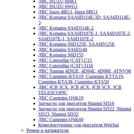
ДВС ISUZU 6HK1
ДВС ISUZU 6WG1
ДВС Isuzu 4BG1, Isuzu 6BG1
ДВС Komatsu SAA6D114E-3D, SAA6D114E-
3
ДВС Komatsu SA6D114E-2
ДВС Komatsu SAA6D107E-1, SAA6D107E-2,
SA6D107E-1, SA6D107E-2
ДВС Komatsu S6D125E, SAA6D125E
ДВС Komatsu SA6D140
ДВС Komatsu S6D155
ДВС Caterpillar (CAT) C15
ДВС Caterpillar (CAT) 3116
ДВС Yanmar 4D92E, 4D94E, 4D98E, 4TNV98
ДВС Cummins KTA19, Cummins KTTA19,
Cummins KTA38, Cummins KTA50
ДВС JCB 3CX, JCB 4CX, JCB 5CX, JCB
TELESCOPIC
ДВС Cummins QSK19
Запчасти для двигателя Shantui SD16
Запчасти для двигателя Shantui SD22, Shantui
SD23, Shantui SD32
ДВС Cummins QSK60
Комплектующие для двигателя Weichai
Ремни и натяжители