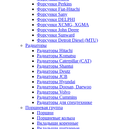
Форсунки Perkins
Форсунки Fiat-Hitachi
Форсунки Sany
Форсунки DELPHI
Форсунки XCMG, XGMA
Форсунки John Deere
Форсунки Sunward
Форсунки Detroit Diesel (MTU)
Радиаторы
Радиаторы Hitachi
Радиаторы Komatsu
Радиаторы Caterpillar (CAT)
Радиаторы Shantui
Радиаторы Deutz
Радиаторы JCB
Радиаторы Hyundai
Радиаторы Doosan, Daewoo
Радиаторы Volvo
Радиаторы Cummins
Радиаторы для спецтехнике
Поршневая группа
Поршни
Поршневые кольца
Вкладыши коренные
Вкладыши шатунные