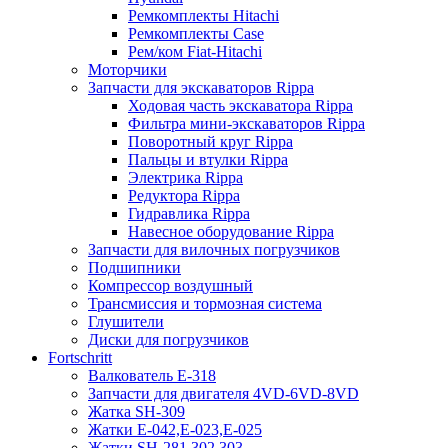
Ремкомплекты Hitachi
Ремкомплекты Case
Рем/ком Fiat-Hitachi
Моторчики
Запчасти для экскаваторов Rippa
Ходовая часть экскаватора Rippa
Фильтра мини-экскаваторов Rippa
Поворотный круг Rippa
Пальцы и втулки Rippa
Электрика Rippa
Редуктора Rippa
Гидравлика Rippa
Навесное оборудование Rippa
Запчасти для вилочных погрузчиков
Подшипники
Компрессор воздушный
Трансмиссия и тормозная система
Глушители
Диски для погрузчиков
Fortschritt
Валкователь Е-318
Запчасти для двигателя 4VD-6VD-8VD
Жатка SH-309
Жатки Е-042,Е-023,Е-025
Жатки SH-281,302,303