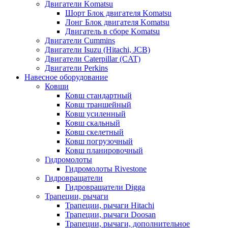
Двигатели Komatsu
Шорт Блок двигателя Komatsu
Лонг Блок двигателя Komatsu
Двигатель в сборе Komatsu
Двигатели Cummins
Двигатели Isuzu (Hitachi, JCB)
Двигатели Caterpillar (CAT)
Двигатели Perkins
Навесное оборудование
Ковши
Ковш стандартный
Ковш траншейный
Ковш усиленный
Ковш скальный
Ковш скелетный
Ковш погрузочный
Ковш планировочный
Гидромолоты
Гидромолоты Rivestone
Гидровращатели
Гидровращатели Digga
Трапеции, рычаги
Трапеции, рычаги Hitachi
Трапеции, рычаги Doosan
Трапеции, рычаги, дополнительное