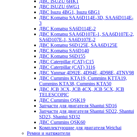
ДВС ISUZU 6HK1
ДВС ISUZU 6WG1
ДВС Isuzu 4BG1, Isuzu 6BG1
ДВС Komatsu SAA6D114E-3D, SAA6D114E-
3
ДВС Komatsu SA6D114E-2
ДВС Komatsu SAA6D107E-1, SAA6D107E-2,
SA6D107E-1, SA6D107E-2
ДВС Komatsu S6D125E, SAA6D125E
ДВС Komatsu SA6D140
ДВС Komatsu S6D155
ДВС Caterpillar (CAT) C15
ДВС Caterpillar (CAT) 3116
ДВС Yanmar 4D92E, 4D94E, 4D98E, 4TNV98
ДВС Cummins KTA19, Cummins KTTA19,
Cummins KTA38, Cummins KTA50
ДВС JCB 3CX, JCB 4CX, JCB 5CX, JCB
TELESCOPIC
ДВС Cummins QSK19
Запчасти для двигателя Shantui SD16
Запчасти для двигателя Shantui SD22, Shantui
SD23, Shantui SD32
ДВС Cummins QSK60
Комплектующие для двигателя Weichai
Ремни и натяжители