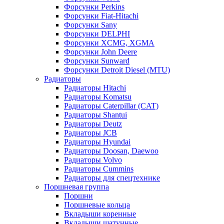
Форсунки Perkins
Форсунки Fiat-Hitachi
Форсунки Sany
Форсунки DELPHI
Форсунки XCMG, XGMA
Форсунки John Deere
Форсунки Sunward
Форсунки Detroit Diesel (MTU)
Радиаторы
Радиаторы Hitachi
Радиаторы Komatsu
Радиаторы Caterpillar (CAT)
Радиаторы Shantui
Радиаторы Deutz
Радиаторы JCB
Радиаторы Hyundai
Радиаторы Doosan, Daewoo
Радиаторы Volvo
Радиаторы Cummins
Радиаторы для спецтехнике
Поршневая группа
Поршни
Поршневые кольца
Вкладыши коренные
Вкладыши шатунные