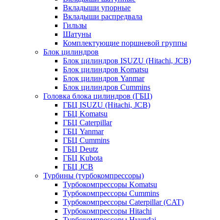
Вкладыши упорные
Вкладыши распредвала
Гильзы
Шатуны
Комплектующие поршневой группы
Блок цилиндров
Блок цилиндров ISUZU (Hitachi, JCB)
Блок цилиндров Komatsu
Блок цилиндров Yanmar
Блок цилиндров Cummins
Головка блока цилиндров (ГБЦ)
ГБЦ ISUZU (Hitachi, JCB)
ГБЦ Komatsu
ГБЦ Caterpillar
ГБЦ Yanmar
ГБЦ Cummins
ГБЦ Deutz
ГБЦ Kubota
ГБЦ JCB
Турбины (турбокомпрессоры)
Турбокомпрессоры Komatsu
Турбокомпрессоры Cummins
Турбокомпрессоры Caterpillar (CAT)
Турбокомпрессоры Hitachi
Турбокомпрессоры Hyundai