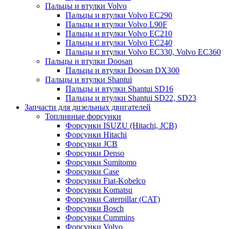
Пальцы и втулки Volvo
Пальцы и втулки Volvo EC290
Пальцы и втулки Volvo L90F
Пальцы и втулки Volvo EC210
Пальцы и втулки Volvo EC240
Пальцы и втулки Volvo EC330, Volvo EC360
Пальцы и втулки Doosan
Пальцы и втулки Doosan DX300
Пальцы и втулки Shantui
Пальцы и втулки Shantui SD16
Пальцы и втулки Shantui SD22, SD23
Запчасти для дизельных двигателей
Топливные форсунки
Форсунки ISUZU (Hitachi, JCB)
Форсунки Hitachi
Форсунки JCB
Форсунки Denso
Форсунки Sumitomo
Форсунки Case
Форсунки Fiat-Kobelco
Форсунки Komatsu
Форсунки Caterpillar (CAT)
Форсунки Bosch
Форсунки Cummins
Форсунки Volvo