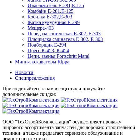
Измельчитель Е-281,Е-125
Комбайн Е-281,Е-125
Косилка Е-302,Е-303
Жатка кукурузная Е-299
Мещера-403
Передача коническая Е-302, Е-303
Плющилка сминатель Е-302, Е-303
Подборщик Е-294
Пресс К-453, К-454
Цепи, звенья Fortschritt Maral
Мини-экскаваторы Rippa
Новости
Спецпредложения
Присоединяйтесь к нам в соцсетях и получайте
дополнительные скидки:
ООО "ТехСтройКомплектация" осуществляет продажу
широкого ассортимента запчастей для дорожно-строительной
техники, а также предлагает сервисное обслуживание и
ремонт спецтехники.