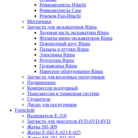
Ремкомплекты Hitachi
Ремкомплекты Case
Рем/ком Fiat-Hitachi
Моторчики
Запчасти для экскаваторов Rippa
Ходовая часть экскаватора Rippa
Фильтра мини-экскаваторов Rippa
Поворотный круг Rippa
Пальцы и втулки Rippa
Электрика Rippa
Редуктора Rippa
Гидравлика Rippa
Навесное оборудование Rippa
Запчасти для вилочных погрузчиков
Подшипники
Компрессор воздушный
Трансмиссия и тормозная система
Глушители
Диски для погрузчиков
Fortschritt
Валкователь Е-318
Запчасти для двигателя 4VD-6VD-8VD
Жатка SH-309
Жатки Е-042,Е-023,Е-025
Жатки SH-281,302,303