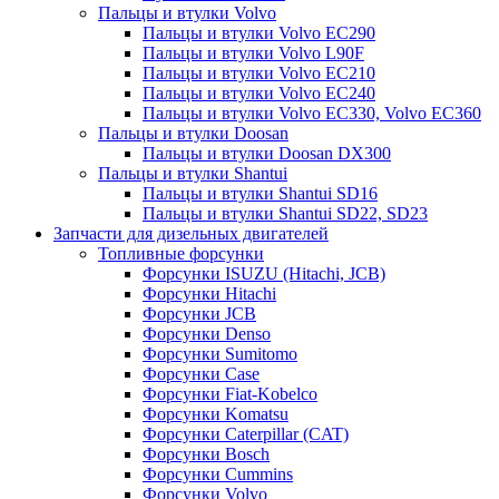
Пальцы и втулки Volvo
Пальцы и втулки Volvo EC290
Пальцы и втулки Volvo L90F
Пальцы и втулки Volvo EC210
Пальцы и втулки Volvo EC240
Пальцы и втулки Volvo EC330, Volvo EC360
Пальцы и втулки Doosan
Пальцы и втулки Doosan DX300
Пальцы и втулки Shantui
Пальцы и втулки Shantui SD16
Пальцы и втулки Shantui SD22, SD23
Запчасти для дизельных двигателей
Топливные форсунки
Форсунки ISUZU (Hitachi, JCB)
Форсунки Hitachi
Форсунки JCB
Форсунки Denso
Форсунки Sumitomo
Форсунки Case
Форсунки Fiat-Kobelco
Форсунки Komatsu
Форсунки Caterpillar (CAT)
Форсунки Bosch
Форсунки Cummins
Форсунки Volvo