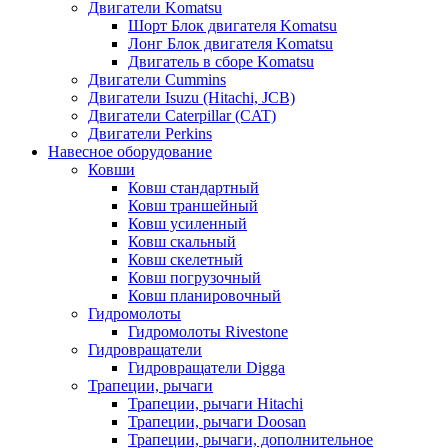
Двигатели Komatsu
Шорт Блок двигателя Komatsu
Лонг Блок двигателя Komatsu
Двигатель в сборе Komatsu
Двигатели Cummins
Двигатели Isuzu (Hitachi, JCB)
Двигатели Caterpillar (CAT)
Двигатели Perkins
Навесное оборудование
Ковши
Ковш стандартный
Ковш траншейный
Ковш усиленный
Ковш скальный
Ковш скелетный
Ковш погрузочный
Ковш планировочный
Гидромолоты
Гидромолоты Rivestone
Гидровращатели
Гидровращатели Digga
Трапеции, рычаги
Трапеции, рычаги Hitachi
Трапеции, рычаги Doosan
Трапеции, рычаги, дополнительное