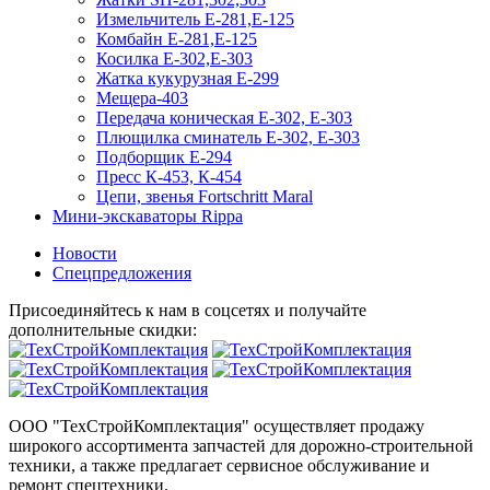
Измельчитель Е-281,Е-125
Комбайн Е-281,Е-125
Косилка Е-302,Е-303
Жатка кукурузная Е-299
Мещера-403
Передача коническая Е-302, Е-303
Плющилка сминатель Е-302, Е-303
Подборщик Е-294
Пресс К-453, К-454
Цепи, звенья Fortschritt Maral
Мини-экскаваторы Rippa
Новости
Спецпредложения
Присоединяйтесь к нам в соцсетях и получайте
дополнительные скидки:
ООО "ТехСтройКомплектация" осуществляет продажу
широкого ассортимента запчастей для дорожно-строительной
техники, а также предлагает сервисное обслуживание и
ремонт спецтехники.