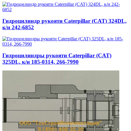
Гидроцилиндр рукояти Caterpillar (CAT) 324DL,
к/н 242-6852
Гидроцилиндры рукояти Caterpillar (CAT)
325DL, к/н 185-0314, 266-7990