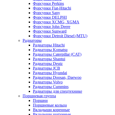
Форсунки Perkins
Форсунки Fiat-Hitachi
Форсунки Sany
Форсунки DELPHI
Форсунки XCMG, XGMA
Форсунки John Deere
Форсунки Sunward
Форсунки Detroit Diesel (MTU)
Радиаторы
Радиаторы Hitachi
Радиаторы Komatsu
Радиаторы Caterpillar (CAT)
Радиаторы Shantui
Радиаторы Deutz
Радиаторы JCB
Радиаторы Hyundai
Радиаторы Doosan, Daewoo
Радиаторы Volvo
Радиаторы Cummins
Радиаторы для спецтехнике
Поршневая группа
Поршни
Поршневые кольца
Вкладыши коренные
Вкладыши шатунные