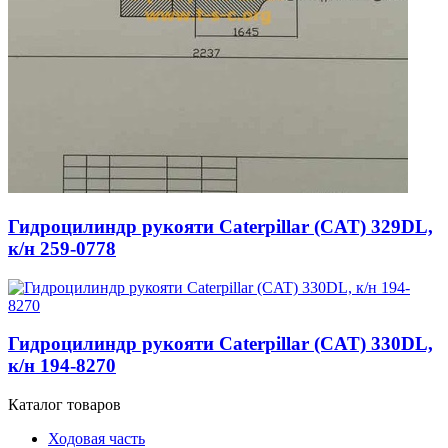
Гидроцилиндр рукояти Caterpillar (CAT) 329DL,
к/н 259-0778
Гидроцилиндр рукояти Caterpillar (CAT) 330DL,
к/н 194-8270
Каталог товаров
Ходовая часть