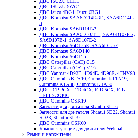
ДВС ISUZU 6HK1
ДВС ISUZU 6WG1
ДВС Isuzu 4BG1, Isuzu 6BG1
ДВС Komatsu SAA6D114E-3D, SAA6D114E-
3
ДВС Komatsu SA6D114E-2
ДВС Komatsu SAA6D107E-1, SAA6D107E-2,
SA6D107E-1, SA6D107E-2
ДВС Komatsu S6D125E, SAA6D125E
ДВС Komatsu SA6D140
ДВС Komatsu S6D155
ДВС Caterpillar (CAT) C15
ДВС Caterpillar (CAT) 3116
ДВС Yanmar 4D92E, 4D94E, 4D98E, 4TNV98
ДВС Cummins KTA19, Cummins KTTA19,
Cummins KTA38, Cummins KTA50
ДВС JCB 3CX, JCB 4CX, JCB 5CX, JCB
TELESCOPIC
ДВС Cummins QSK19
Запчасти для двигателя Shantui SD16
Запчасти для двигателя Shantui SD22, Shantui
SD23, Shantui SD32
ДВС Cummins QSK60
Комплектующие для двигателя Weichai
Ремни и натяжители