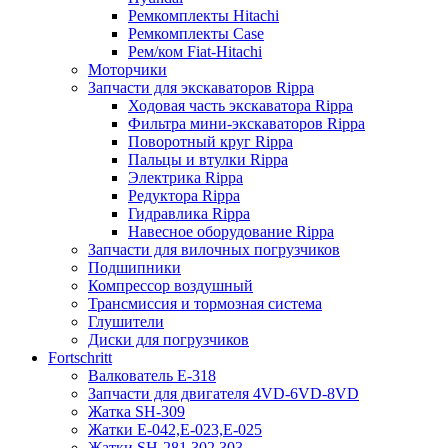
Ремкомплекты Hitachi
Ремкомплекты Case
Рем/ком Fiat-Hitachi
Моторчики
Запчасти для экскаваторов Rippa
Ходовая часть экскаватора Rippa
Фильтра мини-экскаваторов Rippa
Поворотный круг Rippa
Пальцы и втулки Rippa
Электрика Rippa
Редуктора Rippa
Гидравлика Rippa
Навесное оборудование Rippa
Запчасти для вилочных погрузчиков
Подшипники
Компрессор воздушный
Трансмиссия и тормозная система
Глушители
Диски для погрузчиков
Fortschritt
Валкователь Е-318
Запчасти для двигателя 4VD-6VD-8VD
Жатка SH-309
Жатки Е-042,Е-023,Е-025
Жатки SH-281,302,303