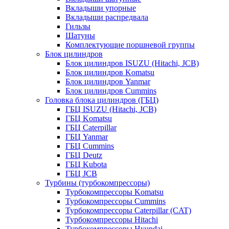
Вкладыши упорные
Вкладыши распредвала
Гильзы
Шатуны
Комплектующие поршневой группы
Блок цилиндров
Блок цилиндров ISUZU (Hitachi, JCB)
Блок цилиндров Komatsu
Блок цилиндров Yanmar
Блок цилиндров Cummins
Головка блока цилиндров (ГБЦ)
ГБЦ ISUZU (Hitachi, JCB)
ГБЦ Komatsu
ГБЦ Caterpillar
ГБЦ Yanmar
ГБЦ Cummins
ГБЦ Deutz
ГБЦ Kubota
ГБЦ JCB
Турбины (турбокомпрессоры)
Турбокомпрессоры Komatsu
Турбокомпрессоры Cummins
Турбокомпрессоры Caterpillar (CAT)
Турбокомпрессоры Hitachi
Турбокомпрессоры Hyundai