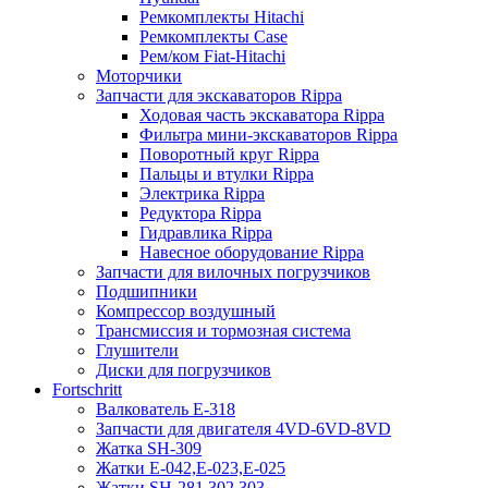
Ремкомплекты Hitachi
Ремкомплекты Case
Рем/ком Fiat-Hitachi
Моторчики
Запчасти для экскаваторов Rippa
Ходовая часть экскаватора Rippa
Фильтра мини-экскаваторов Rippa
Поворотный круг Rippa
Пальцы и втулки Rippa
Электрика Rippa
Редуктора Rippa
Гидравлика Rippa
Навесное оборудование Rippa
Запчасти для вилочных погрузчиков
Подшипники
Компрессор воздушный
Трансмиссия и тормозная система
Глушители
Диски для погрузчиков
Fortschritt
Валкователь Е-318
Запчасти для двигателя 4VD-6VD-8VD
Жатка SH-309
Жатки Е-042,Е-023,Е-025
Жатки SH-281,302,303