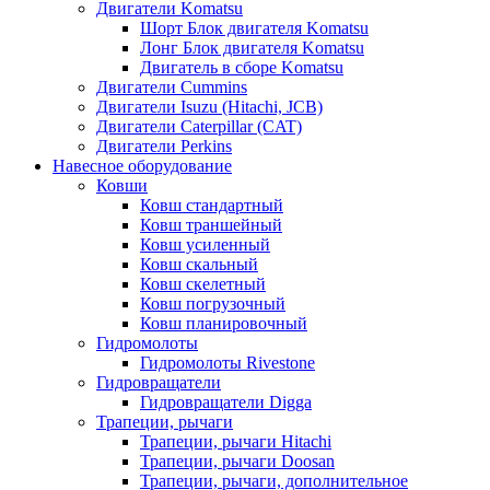
Двигатели Komatsu
Шорт Блок двигателя Komatsu
Лонг Блок двигателя Komatsu
Двигатель в сборе Komatsu
Двигатели Cummins
Двигатели Isuzu (Hitachi, JCB)
Двигатели Caterpillar (CAT)
Двигатели Perkins
Навесное оборудование
Ковши
Ковш стандартный
Ковш траншейный
Ковш усиленный
Ковш скальный
Ковш скелетный
Ковш погрузочный
Ковш планировочный
Гидромолоты
Гидромолоты Rivestone
Гидровращатели
Гидровращатели Digga
Трапеции, рычаги
Трапеции, рычаги Hitachi
Трапеции, рычаги Doosan
Трапеции, рычаги, дополнительное