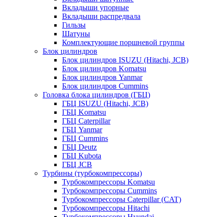
Вкладыши упорные
Вкладыши распредвала
Гильзы
Шатуны
Комплектующие поршневой группы
Блок цилиндров
Блок цилиндров ISUZU (Hitachi, JCB)
Блок цилиндров Komatsu
Блок цилиндров Yanmar
Блок цилиндров Cummins
Головка блока цилиндров (ГБЦ)
ГБЦ ISUZU (Hitachi, JCB)
ГБЦ Komatsu
ГБЦ Caterpillar
ГБЦ Yanmar
ГБЦ Cummins
ГБЦ Deutz
ГБЦ Kubota
ГБЦ JCB
Турбины (турбокомпрессоры)
Турбокомпрессоры Komatsu
Турбокомпрессоры Cummins
Турбокомпрессоры Caterpillar (CAT)
Турбокомпрессоры Hitachi
Турбокомпрессоры Hyundai