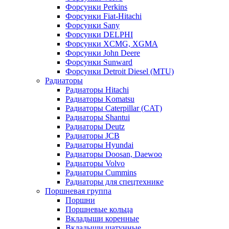
Форсунки Perkins
Форсунки Fiat-Hitachi
Форсунки Sany
Форсунки DELPHI
Форсунки XCMG, XGMA
Форсунки John Deere
Форсунки Sunward
Форсунки Detroit Diesel (MTU)
Радиаторы
Радиаторы Hitachi
Радиаторы Komatsu
Радиаторы Caterpillar (CAT)
Радиаторы Shantui
Радиаторы Deutz
Радиаторы JCB
Радиаторы Hyundai
Радиаторы Doosan, Daewoo
Радиаторы Volvo
Радиаторы Cummins
Радиаторы для спецтехнике
Поршневая группа
Поршни
Поршневые кольца
Вкладыши коренные
Вкладыши шатунные