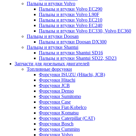
Пальцы и втулки Volvo
Пальцы и втулки Volvo EC290
Пальцы и втулки Volvo L90F
Пальцы и втулки Volvo EC210
Пальцы и втулки Volvo EC240
Пальцы и втулки Volvo EC330, Volvo EC360
Пальцы и втулки Doosan
Пальцы и втулки Doosan DX300
Пальцы и втулки Shantui
Пальцы и втулки Shantui SD16
Пальцы и втулки Shantui SD22, SD23
Запчасти для дизельных двигателей
Топливные форсунки
Форсунки ISUZU (Hitachi, JCB)
Форсунки Hitachi
Форсунки JCB
Форсунки Denso
Форсунки Sumitomo
Форсунки Case
Форсунки Fiat-Kobelco
Форсунки Komatsu
Форсунки Caterpillar (CAT)
Форсунки Bosch
Форсунки Cummins
Форсунки Volvo