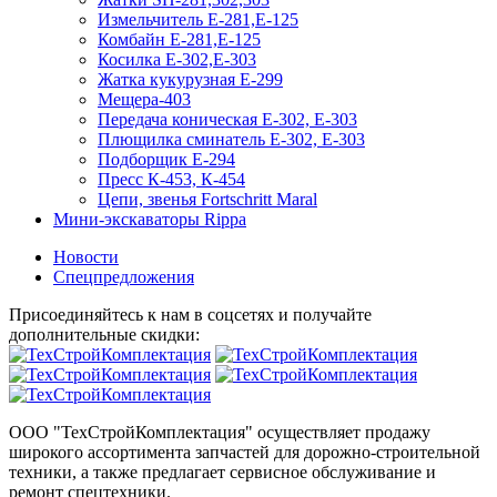
Измельчитель Е-281,Е-125
Комбайн Е-281,Е-125
Косилка Е-302,Е-303
Жатка кукурузная Е-299
Мещера-403
Передача коническая Е-302, Е-303
Плющилка сминатель Е-302, Е-303
Подборщик Е-294
Пресс К-453, К-454
Цепи, звенья Fortschritt Maral
Мини-экскаваторы Rippa
Новости
Спецпредложения
Присоединяйтесь к нам в соцсетях и получайте
дополнительные скидки:
ООО "ТехСтройКомплектация" осуществляет продажу
широкого ассортимента запчастей для дорожно-строительной
техники, а также предлагает сервисное обслуживание и
ремонт спецтехники.