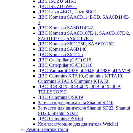
ДВС ISUZU 6HK1
ДВС ISUZU 6WG1
ДВС Isuzu 4BG1, Isuzu 6BG1
ДВС Komatsu SAA6D114E-3D, SAA6D114E-
3
ДВС Komatsu SA6D114E-2
ДВС Komatsu SAA6D107E-1, SAA6D107E-2,
SA6D107E-1, SA6D107E-2
ДВС Komatsu S6D125E, SAA6D125E
ДВС Komatsu SA6D140
ДВС Komatsu S6D155
ДВС Caterpillar (CAT) C15
ДВС Caterpillar (CAT) 3116
ДВС Yanmar 4D92E, 4D94E, 4D98E, 4TNV98
ДВС Cummins KTA19, Cummins KTTA19,
Cummins KTA38, Cummins KTA50
ДВС JCB 3CX, JCB 4CX, JCB 5CX, JCB
TELESCOPIC
ДВС Cummins QSK19
Запчасти для двигателя Shantui SD16
Запчасти для двигателя Shantui SD22, Shantui
SD23, Shantui SD32
ДВС Cummins QSK60
Комплектующие для двигателя Weichai
Ремни и натяжители