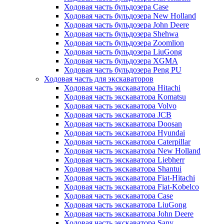
Ходовая часть бульдозера Case
Ходовая часть бульдозера New Holland
Ходовая часть бульдозера John Deere
Ходовая часть бульдозера Shehwa
Ходовая часть бульдозера Zoomlion
Ходовая часть бульдозера LiuGong
Ходовая часть бульдозера XGMA
Ходовая часть бульдозера Peng PU
Ходовая часть для экскаваторов
Ходовая часть экскаватора Hitachi
Ходовая часть экскаватора Komatsu
Ходовая часть экскаватора Volvo
Ходовая часть экскаватора JCB
Ходовая часть экскаватора Doosan
Ходовая часть экскаватора Hyundai
Ходовая часть экскаватора Caterpillar
Ходовая часть экскаватора New Holland
Ходовая часть экскаватора Liebherr
Ходовая часть экскаватора Shantui
Ходовая часть экскаватора Fiat-Hitachi
Ходовая часть экскаватора Fiat-Kobelco
Ходовая часть экскаватора Case
Ходовая часть экскаватора LiuGong
Ходовая часть экскаватора John Deere
Ходовая часть экскаватора Sany