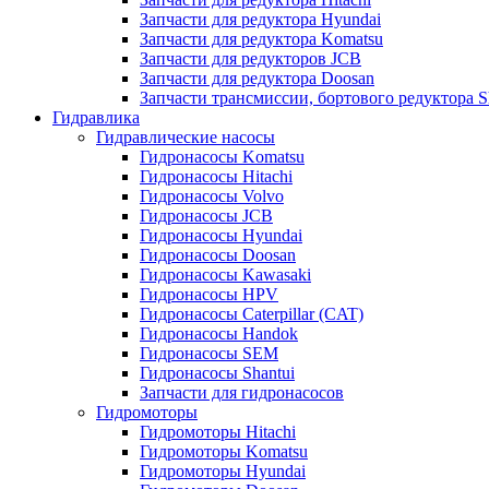
Запчасти для редуктора Hyundai
Запчасти для редуктора Komatsu
Запчасти для редукторов JCB
Запчасти для редуктора Doosan
Запчасти трансмиссии, бортового редуктора S
Гидравлика
Гидравлические насосы
Гидронасосы Komatsu
Гидронасосы Hitachi
Гидронасосы Volvo
Гидронасосы JCB
Гидронасосы Hyundai
Гидронасосы Doosan
Гидронасосы Kawasaki
Гидронасосы HPV
Гидронасосы Caterpillar (CAT)
Гидронасосы Handok
Гидронасосы SEM
Гидронасосы Shantui
Запчасти для гидронасосов
Гидромоторы
Гидромоторы Hitachi
Гидромоторы Komatsu
Гидромоторы Hyundai