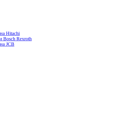
а Hitachi
и Bosch Rexroth
ана JCB