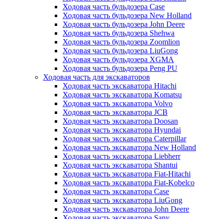
Ходовая часть бульдозера Case
Ходовая часть бульдозера New Holland
Ходовая часть бульдозера John Deere
Ходовая часть бульдозера Shehwa
Ходовая часть бульдозера Zoomlion
Ходовая часть бульдозера LiuGong
Ходовая часть бульдозера XGMA
Ходовая часть бульдозера Peng PU
Ходовая часть для экскаваторов
Ходовая часть экскаватора Hitachi
Ходовая часть экскаватора Komatsu
Ходовая часть экскаватора Volvo
Ходовая часть экскаватора JCB
Ходовая часть экскаватора Doosan
Ходовая часть экскаватора Hyundai
Ходовая часть экскаватора Caterpillar
Ходовая часть экскаватора New Holland
Ходовая часть экскаватора Liebherr
Ходовая часть экскаватора Shantui
Ходовая часть экскаватора Fiat-Hitachi
Ходовая часть экскаватора Fiat-Kobelco
Ходовая часть экскаватора Case
Ходовая часть экскаватора LiuGong
Ходовая часть экскаватора John Deere
Ходовая часть экскаватора Sany