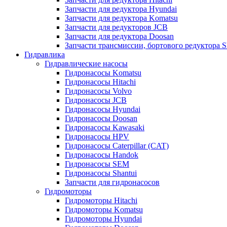
Запчасти для редуктора Hyundai
Запчасти для редуктора Komatsu
Запчасти для редукторов JCB
Запчасти для редуктора Doosan
Запчасти трансмиссии, бортового редуктора S
Гидравлика
Гидравлические насосы
Гидронасосы Komatsu
Гидронасосы Hitachi
Гидронасосы Volvo
Гидронасосы JCB
Гидронасосы Hyundai
Гидронасосы Doosan
Гидронасосы Kawasaki
Гидронасосы HPV
Гидронасосы Caterpillar (CAT)
Гидронасосы Handok
Гидронасосы SEM
Гидронасосы Shantui
Запчасти для гидронасосов
Гидромоторы
Гидромоторы Hitachi
Гидромоторы Komatsu
Гидромоторы Hyundai