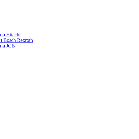
а Hitachi
и Bosch Rexroth
ана JCB