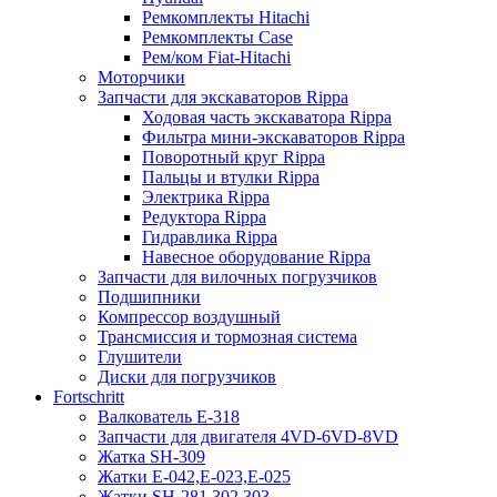
Ремкомплекты Hitachi
Ремкомплекты Case
Рем/ком Fiat-Hitachi
Моторчики
Запчасти для экскаваторов Rippa
Ходовая часть экскаватора Rippa
Фильтра мини-экскаваторов Rippa
Поворотный круг Rippa
Пальцы и втулки Rippa
Электрика Rippa
Редуктора Rippa
Гидравлика Rippa
Навесное оборудование Rippa
Запчасти для вилочных погрузчиков
Подшипники
Компрессор воздушный
Трансмиссия и тормозная система
Глушители
Диски для погрузчиков
Fortschritt
Валкователь Е-318
Запчасти для двигателя 4VD-6VD-8VD
Жатка SH-309
Жатки Е-042,Е-023,Е-025
Жатки SH-281,302,303