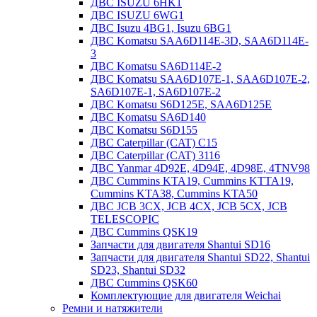
ДВС ISUZU 6HK1
ДВС ISUZU 6WG1
ДВС Isuzu 4BG1, Isuzu 6BG1
ДВС Komatsu SAA6D114E-3D, SAA6D114E-
3
ДВС Komatsu SA6D114E-2
ДВС Komatsu SAA6D107E-1, SAA6D107E-2,
SA6D107E-1, SA6D107E-2
ДВС Komatsu S6D125E, SAA6D125E
ДВС Komatsu SA6D140
ДВС Komatsu S6D155
ДВС Caterpillar (CAT) C15
ДВС Caterpillar (CAT) 3116
ДВС Yanmar 4D92E, 4D94E, 4D98E, 4TNV98
ДВС Cummins KTA19, Cummins KTTA19,
Cummins KTA38, Cummins KTA50
ДВС JCB 3CX, JCB 4CX, JCB 5CX, JCB
TELESCOPIC
ДВС Cummins QSK19
Запчасти для двигателя Shantui SD16
Запчасти для двигателя Shantui SD22, Shantui
SD23, Shantui SD32
ДВС Cummins QSK60
Комплектующие для двигателя Weichai
Ремни и натяжители