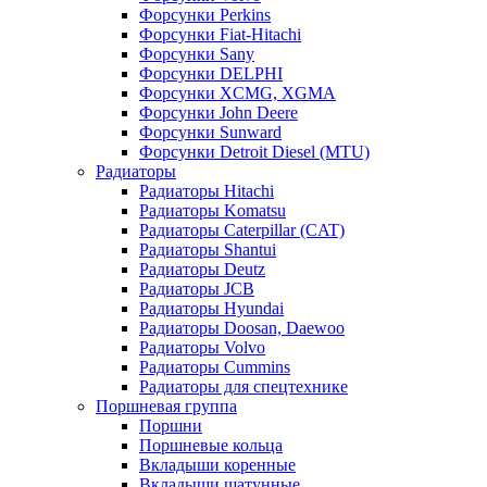
Форсунки Perkins
Форсунки Fiat-Hitachi
Форсунки Sany
Форсунки DELPHI
Форсунки XCMG, XGMA
Форсунки John Deere
Форсунки Sunward
Форсунки Detroit Diesel (MTU)
Радиаторы
Радиаторы Hitachi
Радиаторы Komatsu
Радиаторы Caterpillar (CAT)
Радиаторы Shantui
Радиаторы Deutz
Радиаторы JCB
Радиаторы Hyundai
Радиаторы Doosan, Daewoo
Радиаторы Volvo
Радиаторы Cummins
Радиаторы для спецтехнике
Поршневая группа
Поршни
Поршневые кольца
Вкладыши коренные
Вкладыши шатунные