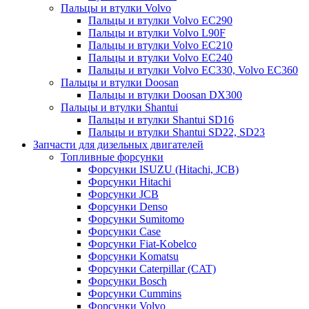
Пальцы и втулки Volvo
Пальцы и втулки Volvo EC290
Пальцы и втулки Volvo L90F
Пальцы и втулки Volvo EC210
Пальцы и втулки Volvo EC240
Пальцы и втулки Volvo EC330, Volvo EC360
Пальцы и втулки Doosan
Пальцы и втулки Doosan DX300
Пальцы и втулки Shantui
Пальцы и втулки Shantui SD16
Пальцы и втулки Shantui SD22, SD23
Запчасти для дизельных двигателей
Топливные форсунки
Форсунки ISUZU (Hitachi, JCB)
Форсунки Hitachi
Форсунки JCB
Форсунки Denso
Форсунки Sumitomo
Форсунки Case
Форсунки Fiat-Kobelco
Форсунки Komatsu
Форсунки Caterpillar (CAT)
Форсунки Bosch
Форсунки Cummins
Форсунки Volvo