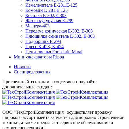
Измельчитель Е-281,Е-125
Комбайн Е-281,Е-125
Косилка Е-302,Е-303
Жатка кукурузная Е-299
Мещера-403
Передача коническая Е-302, Е-303
Плющилка сминатель Е-302, Е-303
Подборщик Е-294
Пресс К-453, К-454
Цепи, звенья Fortschritt Maral
Мини-экскаваторы Rippa
Новости
Спецпредложения
Присоединяйтесь к нам в соцсетях и получайте
дополнительные скидки:
ООО "ТехСтройКомплектация" осуществляет продажу
широкого ассортимента запчастей для дорожно-строительной
техники, а также предлагает сервисное обслуживание и
ремонт спецтехники.