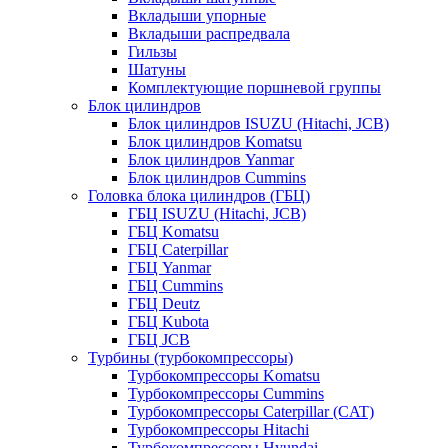
Вкладыши упорные
Вкладыши распредвала
Гильзы
Шатуны
Комплектующие поршневой группы
Блок цилиндров
Блок цилиндров ISUZU (Hitachi, JCB)
Блок цилиндров Komatsu
Блок цилиндров Yanmar
Блок цилиндров Cummins
Головка блока цилиндров (ГБЦ)
ГБЦ ISUZU (Hitachi, JCB)
ГБЦ Komatsu
ГБЦ Caterpillar
ГБЦ Yanmar
ГБЦ Cummins
ГБЦ Deutz
ГБЦ Kubota
ГБЦ JCB
Турбины (турбокомпрессоры)
Турбокомпрессоры Komatsu
Турбокомпрессоры Cummins
Турбокомпрессоры Caterpillar (CAT)
Турбокомпрессоры Hitachi
Турбокомпрессоры Hyundai