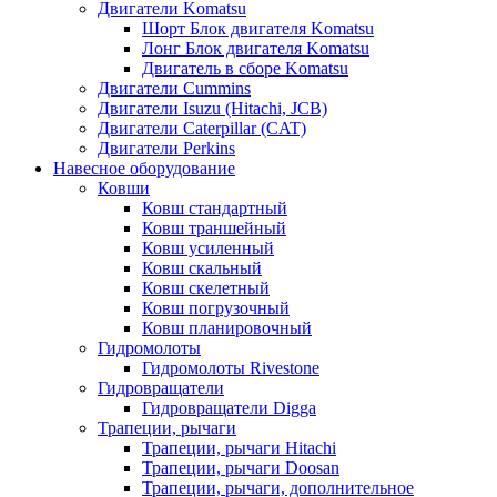
Двигатели Komatsu
Шорт Блок двигателя Komatsu
Лонг Блок двигателя Komatsu
Двигатель в сборе Komatsu
Двигатели Cummins
Двигатели Isuzu (Hitachi, JCB)
Двигатели Caterpillar (CAT)
Двигатели Perkins
Навесное оборудование
Ковши
Ковш стандартный
Ковш траншейный
Ковш усиленный
Ковш скальный
Ковш скелетный
Ковш погрузочный
Ковш планировочный
Гидромолоты
Гидромолоты Rivestone
Гидровращатели
Гидровращатели Digga
Трапеции, рычаги
Трапеции, рычаги Hitachi
Трапеции, рычаги Doosan
Трапеции, рычаги, дополнительное