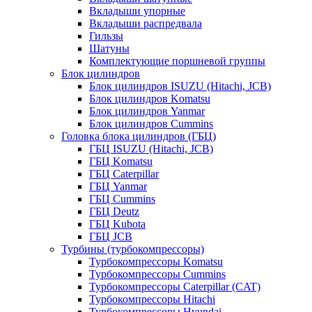
Вкладыши упорные
Вкладыши распредвала
Гильзы
Шатуны
Комплектующие поршневой группы
Блок цилиндров
Блок цилиндров ISUZU (Hitachi, JCB)
Блок цилиндров Komatsu
Блок цилиндров Yanmar
Блок цилиндров Cummins
Головка блока цилиндров (ГБЦ)
ГБЦ ISUZU (Hitachi, JCB)
ГБЦ Komatsu
ГБЦ Caterpillar
ГБЦ Yanmar
ГБЦ Cummins
ГБЦ Deutz
ГБЦ Kubota
ГБЦ JCB
Турбины (турбокомпрессоры)
Турбокомпрессоры Komatsu
Турбокомпрессоры Cummins
Турбокомпрессоры Caterpillar (CAT)
Турбокомпрессоры Hitachi
Турбокомпрессоры Hyundai