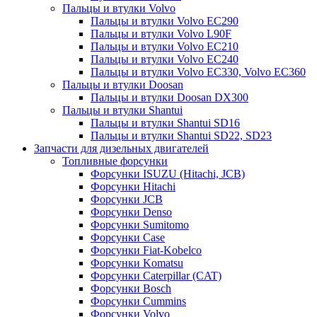
Пальцы и втулки Volvo
Пальцы и втулки Volvo EC290
Пальцы и втулки Volvo L90F
Пальцы и втулки Volvo EC210
Пальцы и втулки Volvo EC240
Пальцы и втулки Volvo EC330, Volvo EC360
Пальцы и втулки Doosan
Пальцы и втулки Doosan DX300
Пальцы и втулки Shantui
Пальцы и втулки Shantui SD16
Пальцы и втулки Shantui SD22, SD23
Запчасти для дизельных двигателей
Топливные форсунки
Форсунки ISUZU (Hitachi, JCB)
Форсунки Hitachi
Форсунки JCB
Форсунки Denso
Форсунки Sumitomo
Форсунки Case
Форсунки Fiat-Kobelco
Форсунки Komatsu
Форсунки Caterpillar (CAT)
Форсунки Bosch
Форсунки Cummins
Форсунки Volvo