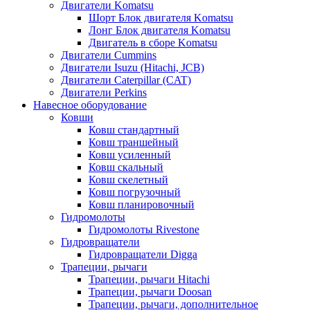
Двигатели Komatsu
Шорт Блок двигателя Komatsu
Лонг Блок двигателя Komatsu
Двигатель в сборе Komatsu
Двигатели Cummins
Двигатели Isuzu (Hitachi, JCB)
Двигатели Caterpillar (CAT)
Двигатели Perkins
Навесное оборудование
Ковши
Ковш стандартный
Ковш траншейный
Ковш усиленный
Ковш скальный
Ковш скелетный
Ковш погрузочный
Ковш планировочный
Гидромолоты
Гидромолоты Rivestone
Гидровращатели
Гидровращатели Digga
Трапеции, рычаги
Трапеции, рычаги Hitachi
Трапеции, рычаги Doosan
Трапеции, рычаги, дополнительное