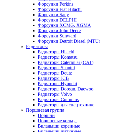
Форсунки Perkins
Форсунки Fiat-Hitachi
Форсунки Sany
Форсунки DELPHI
Форсунки XCMG, XGMA
Форсунки John Deere
Форсунки Sunward
Форсунки Detroit Diesel (MTU)
Радиаторы
Радиаторы Hitachi
Радиаторы Komatsu
Радиаторы Caterpillar (CAT)
Радиаторы Shantui
Радиаторы Deutz
Радиаторы JCB
Радиаторы Hyundai
Радиаторы Doosan, Daewoo
Радиаторы Volvo
Радиаторы Cummins
Радиаторы для спецтехнике
Поршневая группа
Поршни
Поршневые кольца
Вкладыши коренные
Вкладыши шатунные