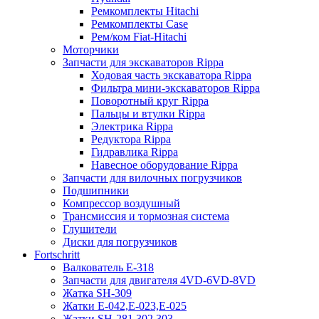
Ремкомплекты Hitachi
Ремкомплекты Case
Рем/ком Fiat-Hitachi
Моторчики
Запчасти для экскаваторов Rippa
Ходовая часть экскаватора Rippa
Фильтра мини-экскаваторов Rippa
Поворотный круг Rippa
Пальцы и втулки Rippa
Электрика Rippa
Редуктора Rippa
Гидравлика Rippa
Навесное оборудование Rippa
Запчасти для вилочных погрузчиков
Подшипники
Компрессор воздушный
Трансмиссия и тормозная система
Глушители
Диски для погрузчиков
Fortschritt
Валкователь Е-318
Запчасти для двигателя 4VD-6VD-8VD
Жатка SH-309
Жатки Е-042,Е-023,Е-025
Жатки SH-281,302,303