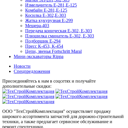
Измельчитель Е-281,Е-125
Комбайн Е-281,Е-125
Косилка Е-302,Е-303
Жатка кукурузная Е-299
Мещера-403
Передача коническая Е-302, Е-303
Плющилка сминатель Е-302, Е-303
Подборщик Е-294
Пресс К-453, К-454
Цепи, звенья Fortschritt Maral
Мини-экскаваторы Rippa
Новости
Спецпредложения
Присоединяйтесь к нам в соцсетях и получайте
дополнительные скидки:
ООО "ТехСтройКомплектация" осуществляет продажу
широкого ассортимента запчастей для дорожно-строительной
техники, а также предлагает сервисное обслуживание и
ремонт спецтехники.