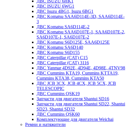
ДВС ISUZU 6HK1
ДВС ISUZU 6WG1
ДВС Isuzu 4BG1, Isuzu 6BG1
ДВС Komatsu SAA6D114E-3D, SAA6D114E-
3
ДВС Komatsu SA6D114E-2
ДВС Komatsu SAA6D107E-1, SAA6D107E-2,
SA6D107E-1, SA6D107E-2
ДВС Komatsu S6D125E, SAA6D125E
ДВС Komatsu SA6D140
ДВС Komatsu S6D155
ДВС Caterpillar (CAT) C15
ДВС Caterpillar (CAT) 3116
ДВС Yanmar 4D92E, 4D94E, 4D98E, 4TNV98
ДВС Cummins KTA19, Cummins KTTA19,
Cummins KTA38, Cummins KTA50
ДВС JCB 3CX, JCB 4CX, JCB 5CX, JCB
TELESCOPIC
ДВС Cummins QSK19
Запчасти для двигателя Shantui SD16
Запчасти для двигателя Shantui SD22, Shantui
SD23, Shantui SD32
ДВС Cummins QSK60
Комплектующие для двигателя Weichai
Ремни и натяжители