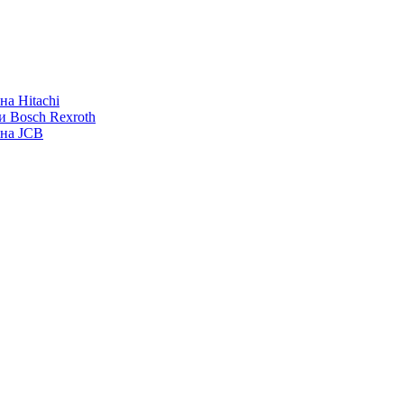
а Hitachi
и Bosch Rexroth
ана JCB