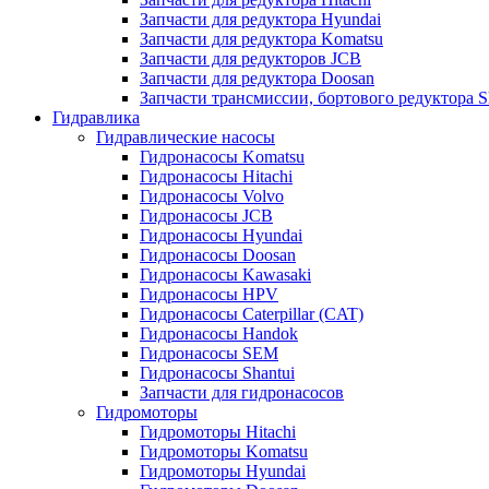
Запчасти для редуктора Hyundai
Запчасти для редуктора Komatsu
Запчасти для редукторов JCB
Запчасти для редуктора Doosan
Запчасти трансмиссии, бортового редуктора S
Гидравлика
Гидравлические насосы
Гидронасосы Komatsu
Гидронасосы Hitachi
Гидронасосы Volvo
Гидронасосы JCB
Гидронасосы Hyundai
Гидронасосы Doosan
Гидронасосы Kawasaki
Гидронасосы HPV
Гидронасосы Caterpillar (CAT)
Гидронасосы Handok
Гидронасосы SEM
Гидронасосы Shantui
Запчасти для гидронасосов
Гидромоторы
Гидромоторы Hitachi
Гидромоторы Komatsu
Гидромоторы Hyundai