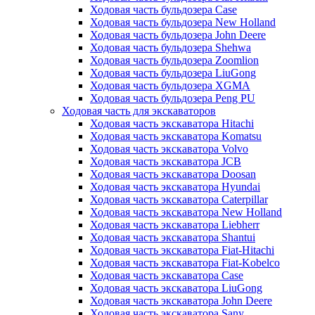
Ходовая часть бульдозера Case
Ходовая часть бульдозера New Holland
Ходовая часть бульдозера John Deere
Ходовая часть бульдозера Shehwa
Ходовая часть бульдозера Zoomlion
Ходовая часть бульдозера LiuGong
Ходовая часть бульдозера XGMA
Ходовая часть бульдозера Peng PU
Ходовая часть для экскаваторов
Ходовая часть экскаватора Hitachi
Ходовая часть экскаватора Komatsu
Ходовая часть экскаватора Volvo
Ходовая часть экскаватора JCB
Ходовая часть экскаватора Doosan
Ходовая часть экскаватора Hyundai
Ходовая часть экскаватора Caterpillar
Ходовая часть экскаватора New Holland
Ходовая часть экскаватора Liebherr
Ходовая часть экскаватора Shantui
Ходовая часть экскаватора Fiat-Hitachi
Ходовая часть экскаватора Fiat-Kobelco
Ходовая часть экскаватора Case
Ходовая часть экскаватора LiuGong
Ходовая часть экскаватора John Deere
Ходовая часть экскаватора Sany