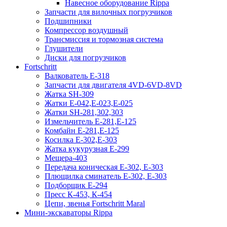
Навесное оборудование Rippa
Запчасти для вилочных погрузчиков
Подшипники
Компрессор воздушный
Трансмиссия и тормозная система
Глушители
Диски для погрузчиков
Fortschritt
Валкователь Е-318
Запчасти для двигателя 4VD-6VD-8VD
Жатка SH-309
Жатки Е-042,Е-023,Е-025
Жатки SH-281,302,303
Измельчитель Е-281,Е-125
Комбайн Е-281,Е-125
Косилка Е-302,Е-303
Жатка кукурузная Е-299
Мещера-403
Передача коническая Е-302, Е-303
Плющилка сминатель Е-302, Е-303
Подборщик Е-294
Пресс К-453, К-454
Цепи, звенья Fortschritt Maral
Мини-экскаваторы Rippa