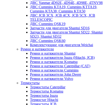
ДВС Yanmar 4D92E, 4D94E, 4D98E, 4TNV98
ДВС Cummins KTA19, Cummins KTTA19,
Cummins KTA38, Cummins KTA50
ДВС JCB 3CX, JCB 4CX, JCB 5CX, JCB
TELESCOPIC
ДВС Cummins QSK19
Запчасти для двигателя Shantui SD16
Запчасти для двигателя Shantui SD22, Shantui
SD23, Shantui SD32
ДВС Cummins QSK60
Комплектующие для двигателя Weichai
Ремни и натяжители
Ремни и натяжители Shantui
Ремни и натяжители Isuzu (Hitachi, JCB)
Ремни и натяжители Komatsu
Ремни и натяжители Caterpillar (CAT)
Ремни и натяжители Cummins
Ремни и натяжители John Deere
Ремни и натяжители Volvo
Термостаты
Термостаты Caterpillar
Термостаты Komatsu
Термостаты Isuzu
Термостат Hitachi
Термостаты JCB