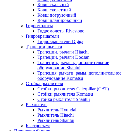
Ковш скальный
Ковш скелетный
Ковш погрузочный
Ковш планировочный
Гидромолоты
Гидромолоты Rivestone
Гидровращатели
Гидровращатели Digga
Трапеции, рычаги
Трапеции, рычаги Hitachi
Трапеции, рычаги Doosan
Трапеции, рычаги, дополнительное
оборудование Shantui
Трапеция, рычаги, рамы, дополнительное
оборудование Komatsu
Стойка рыхлителя
Стойки рыхлителя Caterpillar (CAT)
Стойки рыхлителя Komatsu
Стойка рыхлителя Shantui
Рыхлитель
Рыхлитель Hyundai
Рыхлитель Hitachi
Рыхлитель Shantui
Быстросъем
Поворотный круг