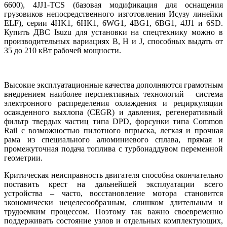
6600), 4JJ1-TCS (базовая модификация для оснащения
грузовиков непосредственного изготовления Исузу линейки
ELF), серии 4HK1, 6HK1, 6WG1, 4BG1, 6BG1, 4JJ1 и 6SD.
Купить ДВС Isuzu для установки на спецтехнику можно в
производительных вариациях B, H и J, способных выдать от
35 до 210 кВт рабочей мощности.
Высокие эксплуатационные качества дополняются грамотным
внедрением наиболее перспективных технологий – система
электронного распределения охлаждения и рециркуляции
осажденного выхлопа (CEGR) и давления, регенеративный
фильтр твердых частиц типа DPD, форсунки типа Common
Rail с возможностью пилотного впрыска, легкая и прочная
рама из специального алюминиевого сплава, прямая и
промежуточная подача топлива с турбонаддувом переменной
геометрии.
Критическая неисправность двигателя способна окончательно
поставить крест на дальнейшей эксплуатации всего
устройства – часто, восстановление мотора становится
экономически нецелесообразным, слишком длительным и
трудоемким процессом. Поэтому так важно своевременно
поддерживать состояние узлов и отдельных комплектующих,