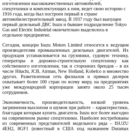
изготовлении высококачественных автомобилей,
спецтехники и комплектующих к ним, ведет свою историю с
1916 года, когда был построен первый в стране
автомобилестроительный завод. В 1937 году был выпущен
первый дизельный ДВС Isuzu и бывшее подразделение Tokyo
Gas and Electric Industrial окончательно выделилось в
отдельное предприятие.
Сегодня, концерн Isuzu Motors Limited относится к ведущим
производителям промышленных дизельных двигателей. Их
продукция устанавливается на грузовики, судовую технику,
генераторы и дорожно-строительную спецтехнику как
собственного изготовления, так и сторонних брендов – в их
числе Hitachi, JCB, Airman, New Holland, Kobelco и множество
других. Разветвленная сеть филиалов и прямых дилеров
охватывает более 100 стран по всему миру, на предприятиях
уже международной корпорации занято около 25 тысяч
сотрудников.
Экономичность, производительность, низкий уровень
загрязнения выхлопом и шумом при работе – характеристики,
благодаря которым купить двигатель Isuzu все более выгодно
на современном рынке спецтехники. Наиболее востребованы
из современных представителей модельного ряда – ISUZU
4EH2, 8GF1 (известный в США под названием Duramax