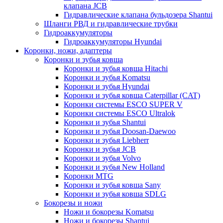
клапана JCB
Гидравлические клапана бульдозера Shantui
Шланги РВД и гидравлические трубки
Гидроаккумуляторы
Гидроаккумуляторы Hyundai
Коронки, ножи, адаптеры
Коронки и зубья ковша
Коронки и зубья ковша Hitachi
Коронки и зубья Komatsu
Коронки и зубья Hyundai
Коронки и зубья ковша Caterpillar (CAT)
Коронки системы ESCO SUPER V
Коронки системы ESCO Ultralok
Коронки и зубья Shantui
Коронки и зубья Doosan-Daewoo
Коронки и зубья Liebherr
Коронки и зубья JCB
Коронки и зубья Volvo
Коронки и зубья New Holland
Коронки MTG
Коронки и зубья ковша Sany
Коронки и зубья ковша SDLG
Бокорезы и ножи
Ножи и бокорезы Komatsu
Ножи и бокорезы Shantui