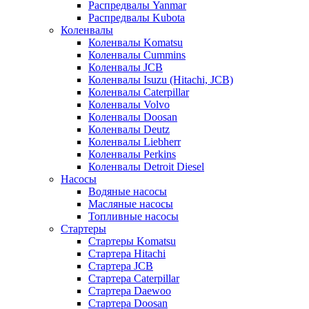
Распредвалы Yanmar
Распредвалы Kubota
Коленвалы
Коленвалы Komatsu
Коленвалы Cummins
Коленвалы JCB
Коленвалы Isuzu (Hitachi, JCB)
Коленвалы Caterpillar
Коленвалы Volvo
Коленвалы Doosan
Коленвалы Deutz
Коленвалы Liebherr
Коленвалы Perkins
Коленвалы Detroit Diesel
Насосы
Водяные насосы
Масляные насосы
Топливные насосы
Стартеры
Стартеры Komatsu
Стартера Hitachi
Стартера JCB
Стартера Caterpillar
Стартера Daewoo
Стартера Doosan