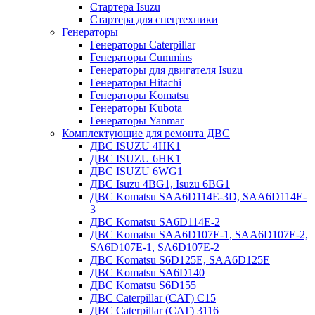
Стартера Isuzu
Стартера для спецтехники
Генераторы
Генераторы Caterpillar
Генераторы Cummins
Генераторы для двигателя Isuzu
Генераторы Hitachi
Генераторы Komatsu
Генераторы Kubota
Генераторы Yanmar
Комплектующие для ремонта ДВС
ДВС ISUZU 4HK1
ДВС ISUZU 6HK1
ДВС ISUZU 6WG1
ДВС Isuzu 4BG1, Isuzu 6BG1
ДВС Komatsu SAA6D114E-3D, SAA6D114E-
3
ДВС Komatsu SA6D114E-2
ДВС Komatsu SAA6D107E-1, SAA6D107E-2,
SA6D107E-1, SA6D107E-2
ДВС Komatsu S6D125E, SAA6D125E
ДВС Komatsu SA6D140
ДВС Komatsu S6D155
ДВС Caterpillar (CAT) C15
ДВС Caterpillar (CAT) 3116