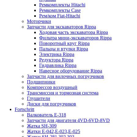
Ремкомплекты Hitachi
Ремкомплекты Case
Рем/ком Fiat-Hitachi
Моторчики
Запчасти для экскаваторов Rippa
Ходовая часть экскаватора Rippa
Фильтра мини-экскаваторов Rippa
Поворотный круг Rippa
Пальцы и втулки Rippa
Электрика Rippa
Редуктора Rippa
Гидравлика Rippa
Навесное оборудование Rippa
Запчасти для вилочных погрузчиков
Подшипники
Компрессор воздушный
Трансмиссия и тормозная система
Глушители
Диски для погрузчиков
Fortschritt
Валкователь Е-318
Запчасти для двигателя 4VD-6VD-8VD
Жатка SH-309
Жатки Е-042,Е-023,Е-025
Жатки SH-281,302,303