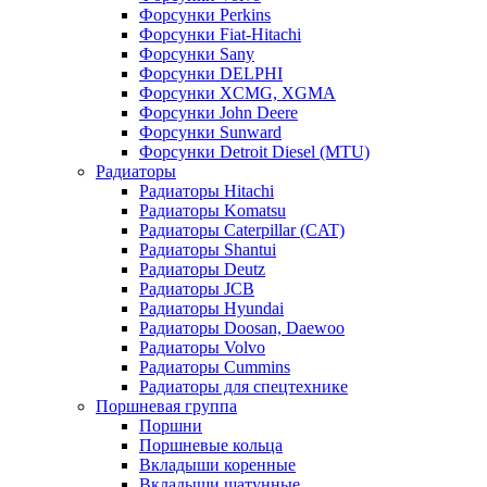
Форсунки Perkins
Форсунки Fiat-Hitachi
Форсунки Sany
Форсунки DELPHI
Форсунки XCMG, XGMA
Форсунки John Deere
Форсунки Sunward
Форсунки Detroit Diesel (MTU)
Радиаторы
Радиаторы Hitachi
Радиаторы Komatsu
Радиаторы Caterpillar (CAT)
Радиаторы Shantui
Радиаторы Deutz
Радиаторы JCB
Радиаторы Hyundai
Радиаторы Doosan, Daewoo
Радиаторы Volvo
Радиаторы Cummins
Радиаторы для спецтехнике
Поршневая группа
Поршни
Поршневые кольца
Вкладыши коренные
Вкладыши шатунные