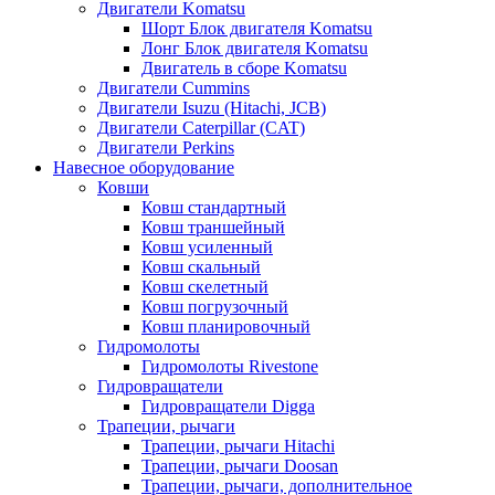
Двигатели Komatsu
Шорт Блок двигателя Komatsu
Лонг Блок двигателя Komatsu
Двигатель в сборе Komatsu
Двигатели Cummins
Двигатели Isuzu (Hitachi, JCB)
Двигатели Caterpillar (CAT)
Двигатели Perkins
Навесное оборудование
Ковши
Ковш стандартный
Ковш траншейный
Ковш усиленный
Ковш скальный
Ковш скелетный
Ковш погрузочный
Ковш планировочный
Гидромолоты
Гидромолоты Rivestone
Гидровращатели
Гидровращатели Digga
Трапеции, рычаги
Трапеции, рычаги Hitachi
Трапеции, рычаги Doosan
Трапеции, рычаги, дополнительное