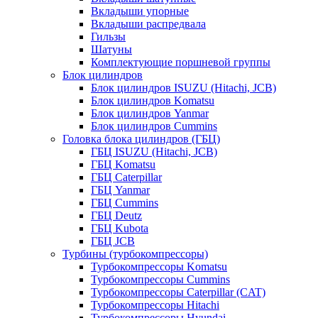
Вкладыши упорные
Вкладыши распредвала
Гильзы
Шатуны
Комплектующие поршневой группы
Блок цилиндров
Блок цилиндров ISUZU (Hitachi, JCB)
Блок цилиндров Komatsu
Блок цилиндров Yanmar
Блок цилиндров Cummins
Головка блока цилиндров (ГБЦ)
ГБЦ ISUZU (Hitachi, JCB)
ГБЦ Komatsu
ГБЦ Caterpillar
ГБЦ Yanmar
ГБЦ Cummins
ГБЦ Deutz
ГБЦ Kubota
ГБЦ JCB
Турбины (турбокомпрессоры)
Турбокомпрессоры Komatsu
Турбокомпрессоры Cummins
Турбокомпрессоры Caterpillar (CAT)
Турбокомпрессоры Hitachi
Турбокомпрессоры Hyundai