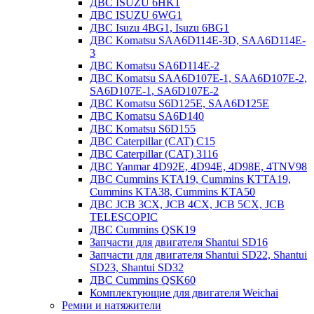
ДВС ISUZU 6HK1
ДВС ISUZU 6WG1
ДВС Isuzu 4BG1, Isuzu 6BG1
ДВС Komatsu SAA6D114E-3D, SAA6D114E-
3
ДВС Komatsu SA6D114E-2
ДВС Komatsu SAA6D107E-1, SAA6D107E-2,
SA6D107E-1, SA6D107E-2
ДВС Komatsu S6D125E, SAA6D125E
ДВС Komatsu SA6D140
ДВС Komatsu S6D155
ДВС Caterpillar (CAT) C15
ДВС Caterpillar (CAT) 3116
ДВС Yanmar 4D92E, 4D94E, 4D98E, 4TNV98
ДВС Cummins KTA19, Cummins KTTA19,
Cummins KTA38, Cummins KTA50
ДВС JCB 3CX, JCB 4CX, JCB 5CX, JCB
TELESCOPIC
ДВС Cummins QSK19
Запчасти для двигателя Shantui SD16
Запчасти для двигателя Shantui SD22, Shantui
SD23, Shantui SD32
ДВС Cummins QSK60
Комплектующие для двигателя Weichai
Ремни и натяжители