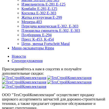
Измельчитель Е-281,Е-125
Комбайн Е-281,Е-125
Косилка Е-302,Е-303
Жатка кукурузная Е-299
Мещера-403
Передача коническая Е-302, Е-303
Плющилка сминатель Е-302, Е-303
Подборщик Е-294
Пресс К-453, К-454
Цепи, звенья Fortschritt Maral
Мини-экскаваторы Rippa
Новости
Спецпредложения
Присоединяйтесь к нам в соцсетях и получайте
дополнительные скидки:
ООО "ТехСтройКомплектация" осуществляет продажу
широкого ассортимента запчастей для дорожно-строительной
техники, а также предлагает сервисное обслуживание и
ремонт спецтехники.