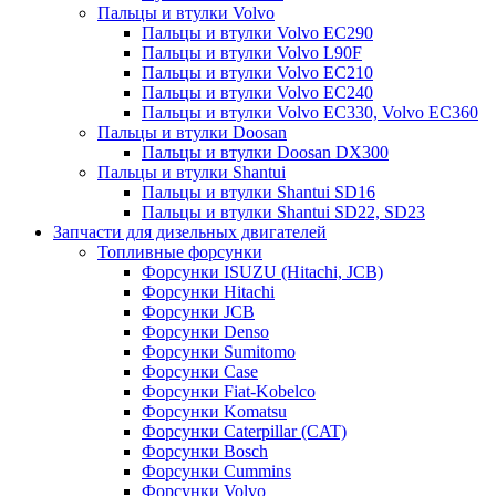
Пальцы и втулки Volvo
Пальцы и втулки Volvo EC290
Пальцы и втулки Volvo L90F
Пальцы и втулки Volvo EC210
Пальцы и втулки Volvo EC240
Пальцы и втулки Volvo EC330, Volvo EC360
Пальцы и втулки Doosan
Пальцы и втулки Doosan DX300
Пальцы и втулки Shantui
Пальцы и втулки Shantui SD16
Пальцы и втулки Shantui SD22, SD23
Запчасти для дизельных двигателей
Топливные форсунки
Форсунки ISUZU (Hitachi, JCB)
Форсунки Hitachi
Форсунки JCB
Форсунки Denso
Форсунки Sumitomo
Форсунки Case
Форсунки Fiat-Kobelco
Форсунки Komatsu
Форсунки Caterpillar (CAT)
Форсунки Bosch
Форсунки Cummins
Форсунки Volvo