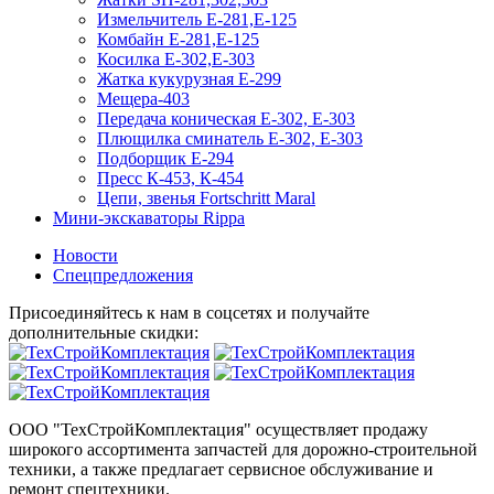
Измельчитель Е-281,Е-125
Комбайн Е-281,Е-125
Косилка Е-302,Е-303
Жатка кукурузная Е-299
Мещера-403
Передача коническая Е-302, Е-303
Плющилка сминатель Е-302, Е-303
Подборщик Е-294
Пресс К-453, К-454
Цепи, звенья Fortschritt Maral
Мини-экскаваторы Rippa
Новости
Спецпредложения
Присоединяйтесь к нам в соцсетях и получайте
дополнительные скидки:
ООО "ТехСтройКомплектация" осуществляет продажу
широкого ассортимента запчастей для дорожно-строительной
техники, а также предлагает сервисное обслуживание и
ремонт спецтехники.