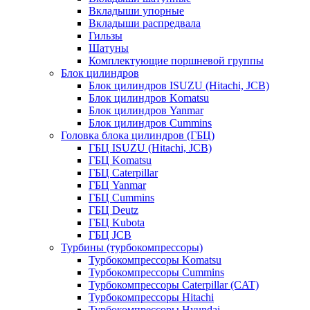
Вкладыши упорные
Вкладыши распредвала
Гильзы
Шатуны
Комплектующие поршневой группы
Блок цилиндров
Блок цилиндров ISUZU (Hitachi, JCB)
Блок цилиндров Komatsu
Блок цилиндров Yanmar
Блок цилиндров Cummins
Головка блока цилиндров (ГБЦ)
ГБЦ ISUZU (Hitachi, JCB)
ГБЦ Komatsu
ГБЦ Caterpillar
ГБЦ Yanmar
ГБЦ Cummins
ГБЦ Deutz
ГБЦ Kubota
ГБЦ JCB
Турбины (турбокомпрессоры)
Турбокомпрессоры Komatsu
Турбокомпрессоры Cummins
Турбокомпрессоры Caterpillar (CAT)
Турбокомпрессоры Hitachi
Турбокомпрессоры Hyundai