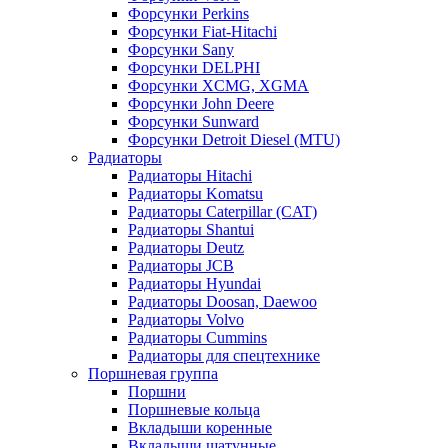
Форсунки Perkins
Форсунки Fiat-Hitachi
Форсунки Sany
Форсунки DELPHI
Форсунки XCMG, XGMA
Форсунки John Deere
Форсунки Sunward
Форсунки Detroit Diesel (MTU)
Радиаторы
Радиаторы Hitachi
Радиаторы Komatsu
Радиаторы Caterpillar (CAT)
Радиаторы Shantui
Радиаторы Deutz
Радиаторы JCB
Радиаторы Hyundai
Радиаторы Doosan, Daewoo
Радиаторы Volvo
Радиаторы Cummins
Радиаторы для спецтехнике
Поршневая группа
Поршни
Поршневые кольца
Вкладыши коренные
Вкладыши шатунные