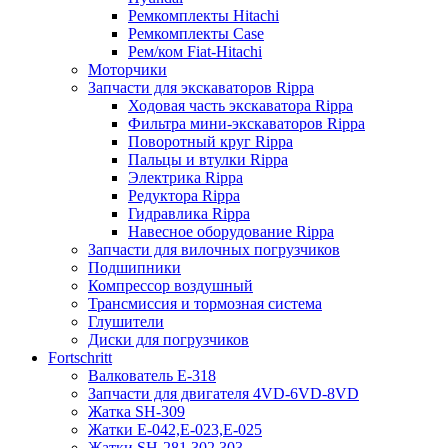
Ремкомплекты Hitachi
Ремкомплекты Case
Рем/ком Fiat-Hitachi
Моторчики
Запчасти для экскаваторов Rippa
Ходовая часть экскаватора Rippa
Фильтра мини-экскаваторов Rippa
Поворотный круг Rippa
Пальцы и втулки Rippa
Электрика Rippa
Редуктора Rippa
Гидравлика Rippa
Навесное оборудование Rippa
Запчасти для вилочных погрузчиков
Подшипники
Компрессор воздушный
Трансмиссия и тормозная система
Глушители
Диски для погрузчиков
Fortschritt
Валкователь Е-318
Запчасти для двигателя 4VD-6VD-8VD
Жатка SH-309
Жатки Е-042,Е-023,Е-025
Жатки SH-281,302,303