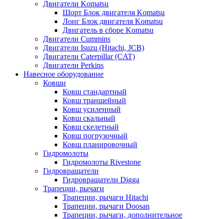
Двигатели Komatsu
Шорт Блок двигателя Komatsu
Лонг Блок двигателя Komatsu
Двигатель в сборе Komatsu
Двигатели Cummins
Двигатели Isuzu (Hitachi, JCB)
Двигатели Caterpillar (CAT)
Двигатели Perkins
Навесное оборудование
Ковши
Ковш стандартный
Ковш траншейный
Ковш усиленный
Ковш скальный
Ковш скелетный
Ковш погрузочный
Ковш планировочный
Гидромолоты
Гидромолоты Rivestone
Гидровращатели
Гидровращатели Digga
Трапеции, рычаги
Трапеции, рычаги Hitachi
Трапеции, рычаги Doosan
Трапеции, рычаги, дополнительное