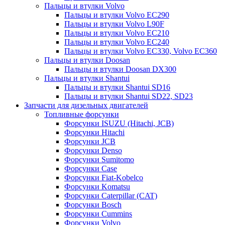
Пальцы и втулки Volvo
Пальцы и втулки Volvo EC290
Пальцы и втулки Volvo L90F
Пальцы и втулки Volvo EC210
Пальцы и втулки Volvo EC240
Пальцы и втулки Volvo EC330, Volvo EC360
Пальцы и втулки Doosan
Пальцы и втулки Doosan DX300
Пальцы и втулки Shantui
Пальцы и втулки Shantui SD16
Пальцы и втулки Shantui SD22, SD23
Запчасти для дизельных двигателей
Топливные форсунки
Форсунки ISUZU (Hitachi, JCB)
Форсунки Hitachi
Форсунки JCB
Форсунки Denso
Форсунки Sumitomo
Форсунки Case
Форсунки Fiat-Kobelco
Форсунки Komatsu
Форсунки Caterpillar (CAT)
Форсунки Bosch
Форсунки Cummins
Форсунки Volvo