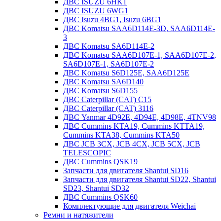
ДВС ISUZU 6HK1
ДВС ISUZU 6WG1
ДВС Isuzu 4BG1, Isuzu 6BG1
ДВС Komatsu SAA6D114E-3D, SAA6D114E-
3
ДВС Komatsu SA6D114E-2
ДВС Komatsu SAA6D107E-1, SAA6D107E-2,
SA6D107E-1, SA6D107E-2
ДВС Komatsu S6D125E, SAA6D125E
ДВС Komatsu SA6D140
ДВС Komatsu S6D155
ДВС Caterpillar (CAT) C15
ДВС Caterpillar (CAT) 3116
ДВС Yanmar 4D92E, 4D94E, 4D98E, 4TNV98
ДВС Cummins KTA19, Cummins KTTA19,
Cummins KTA38, Cummins KTA50
ДВС JCB 3CX, JCB 4CX, JCB 5CX, JCB
TELESCOPIC
ДВС Cummins QSK19
Запчасти для двигателя Shantui SD16
Запчасти для двигателя Shantui SD22, Shantui
SD23, Shantui SD32
ДВС Cummins QSK60
Комплектующие для двигателя Weichai
Ремни и натяжители