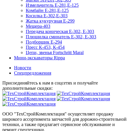
Измельчитель Е-281,Е-125
Комбайн Е-281,Е-125
Косилка Е-302,Е-303
Жатка кукурузная Е-299
Мещера-403
Передача коническая Е-302, Е-303
Плющилка сминатель Е-302, Е-303
Подборщик Е-294
Пресс К-453, К-454
Цепи, звенья Fortschritt Maral
Мини-экскаваторы Rippa
Новости
Спецпредложения
Присоединяйтесь к нам в соцсетях и получайте
дополнительные скидки:
ООО "ТехСтройКомплектация" осуществляет продажу
широкого ассортимента запчастей для дорожно-строительной
техники, а также предлагает сервисное обслуживание и
ремонт спецтехники.