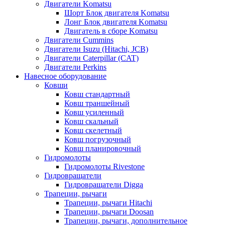
Двигатели Komatsu
Шорт Блок двигателя Komatsu
Лонг Блок двигателя Komatsu
Двигатель в сборе Komatsu
Двигатели Cummins
Двигатели Isuzu (Hitachi, JCB)
Двигатели Caterpillar (CAT)
Двигатели Perkins
Навесное оборудование
Ковши
Ковш стандартный
Ковш траншейный
Ковш усиленный
Ковш скальный
Ковш скелетный
Ковш погрузочный
Ковш планировочный
Гидромолоты
Гидромолоты Rivestone
Гидровращатели
Гидровращатели Digga
Трапеции, рычаги
Трапеции, рычаги Hitachi
Трапеции, рычаги Doosan
Трапеции, рычаги, дополнительное