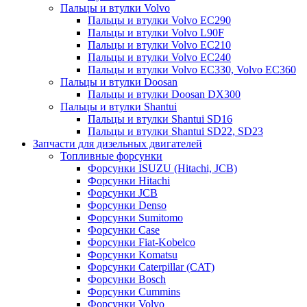
Пальцы и втулки Volvo
Пальцы и втулки Volvo EC290
Пальцы и втулки Volvo L90F
Пальцы и втулки Volvo EC210
Пальцы и втулки Volvo EC240
Пальцы и втулки Volvo EC330, Volvo EC360
Пальцы и втулки Doosan
Пальцы и втулки Doosan DX300
Пальцы и втулки Shantui
Пальцы и втулки Shantui SD16
Пальцы и втулки Shantui SD22, SD23
Запчасти для дизельных двигателей
Топливные форсунки
Форсунки ISUZU (Hitachi, JCB)
Форсунки Hitachi
Форсунки JCB
Форсунки Denso
Форсунки Sumitomo
Форсунки Case
Форсунки Fiat-Kobelco
Форсунки Komatsu
Форсунки Caterpillar (CAT)
Форсунки Bosch
Форсунки Cummins
Форсунки Volvo