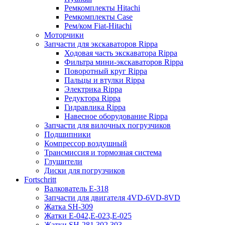
Ремкомплекты Hitachi
Ремкомплекты Case
Рем/ком Fiat-Hitachi
Моторчики
Запчасти для экскаваторов Rippa
Ходовая часть экскаватора Rippa
Фильтра мини-экскаваторов Rippa
Поворотный круг Rippa
Пальцы и втулки Rippa
Электрика Rippa
Редуктора Rippa
Гидравлика Rippa
Навесное оборудование Rippa
Запчасти для вилочных погрузчиков
Подшипники
Компрессор воздушный
Трансмиссия и тормозная система
Глушители
Диски для погрузчиков
Fortschritt
Валкователь Е-318
Запчасти для двигателя 4VD-6VD-8VD
Жатка SH-309
Жатки Е-042,Е-023,Е-025
Жатки SH-281,302,303