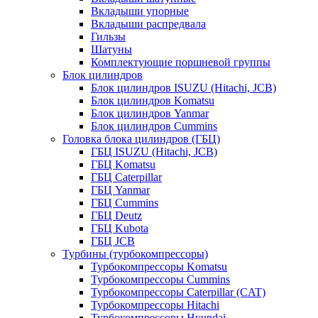
Вкладыши упорные
Вкладыши распредвала
Гильзы
Шатуны
Комплектующие поршневой группы
Блок цилиндров
Блок цилиндров ISUZU (Hitachi, JCB)
Блок цилиндров Komatsu
Блок цилиндров Yanmar
Блок цилиндров Cummins
Головка блока цилиндров (ГБЦ)
ГБЦ ISUZU (Hitachi, JCB)
ГБЦ Komatsu
ГБЦ Caterpillar
ГБЦ Yanmar
ГБЦ Cummins
ГБЦ Deutz
ГБЦ Kubota
ГБЦ JCB
Турбины (турбокомпрессоры)
Турбокомпрессоры Komatsu
Турбокомпрессоры Cummins
Турбокомпрессоры Caterpillar (CAT)
Турбокомпрессоры Hitachi
Турбокомпрессоры Hyundai