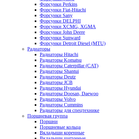
Форсунки Perkins
Форсунки Fiat-Hitachi
Форсунки Sany
Форсунки DELPHI
Форсунки XCMG, XGMA
Форсунки John Deere
Форсунки Sunward
Форсунки Detroit Diesel (MTU)
Радиаторы
Радиаторы Hitachi
Радиаторы Komatsu
Радиаторы Caterpillar (CAT)
Радиаторы Shantui
Радиаторы Deutz
Радиаторы JCB
Радиаторы Hyundai
Радиаторы Doosan, Daewoo
Радиаторы Volvo
Радиаторы Cummins
Радиаторы для спецтехнике
Поршневая группа
Поршни
Поршневые кольца
Вкладыши коренные
Вкладыши шатунные