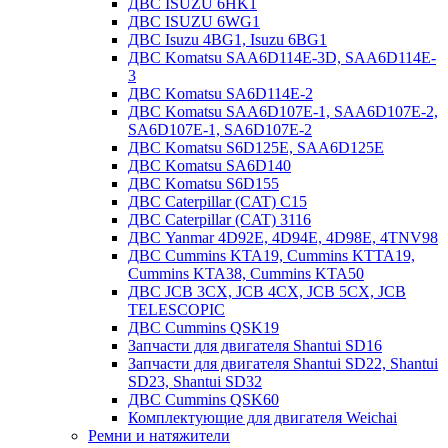
ДВС ISUZU 6HK1
ДВС ISUZU 6WG1
ДВС Isuzu 4BG1, Isuzu 6BG1
ДВС Komatsu SAA6D114E-3D, SAA6D114E-
3
ДВС Komatsu SA6D114E-2
ДВС Komatsu SAA6D107E-1, SAA6D107E-2,
SA6D107E-1, SA6D107E-2
ДВС Komatsu S6D125E, SAA6D125E
ДВС Komatsu SA6D140
ДВС Komatsu S6D155
ДВС Caterpillar (CAT) C15
ДВС Caterpillar (CAT) 3116
ДВС Yanmar 4D92E, 4D94E, 4D98E, 4TNV98
ДВС Cummins KTA19, Cummins KTTA19,
Cummins KTA38, Cummins KTA50
ДВС JCB 3CX, JCB 4CX, JCB 5CX, JCB
TELESCOPIC
ДВС Cummins QSK19
Запчасти для двигателя Shantui SD16
Запчасти для двигателя Shantui SD22, Shantui
SD23, Shantui SD32
ДВС Cummins QSK60
Комплектующие для двигателя Weichai
Ремни и натяжители