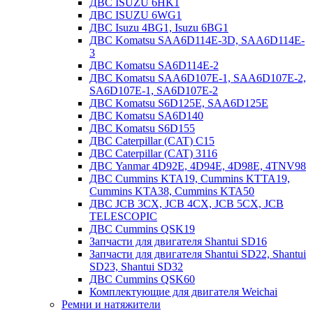
ДВС ISUZU 6HK1
ДВС ISUZU 6WG1
ДВС Isuzu 4BG1, Isuzu 6BG1
ДВС Komatsu SAA6D114E-3D, SAA6D114E-
3
ДВС Komatsu SA6D114E-2
ДВС Komatsu SAA6D107E-1, SAA6D107E-2,
SA6D107E-1, SA6D107E-2
ДВС Komatsu S6D125E, SAA6D125E
ДВС Komatsu SA6D140
ДВС Komatsu S6D155
ДВС Caterpillar (CAT) C15
ДВС Caterpillar (CAT) 3116
ДВС Yanmar 4D92E, 4D94E, 4D98E, 4TNV98
ДВС Cummins KTA19, Cummins KTTA19,
Cummins KTA38, Cummins KTA50
ДВС JCB 3CX, JCB 4CX, JCB 5CX, JCB
TELESCOPIC
ДВС Cummins QSK19
Запчасти для двигателя Shantui SD16
Запчасти для двигателя Shantui SD22, Shantui
SD23, Shantui SD32
ДВС Cummins QSK60
Комплектующие для двигателя Weichai
Ремни и натяжители