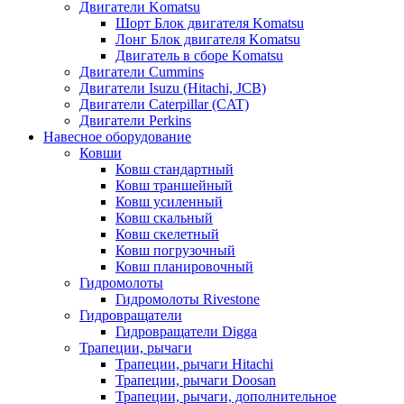
Двигатели Komatsu
Шорт Блок двигателя Komatsu
Лонг Блок двигателя Komatsu
Двигатель в сборе Komatsu
Двигатели Cummins
Двигатели Isuzu (Hitachi, JCB)
Двигатели Caterpillar (CAT)
Двигатели Perkins
Навесное оборудование
Ковши
Ковш стандартный
Ковш траншейный
Ковш усиленный
Ковш скальный
Ковш скелетный
Ковш погрузочный
Ковш планировочный
Гидромолоты
Гидромолоты Rivestone
Гидровращатели
Гидровращатели Digga
Трапеции, рычаги
Трапеции, рычаги Hitachi
Трапеции, рычаги Doosan
Трапеции, рычаги, дополнительное