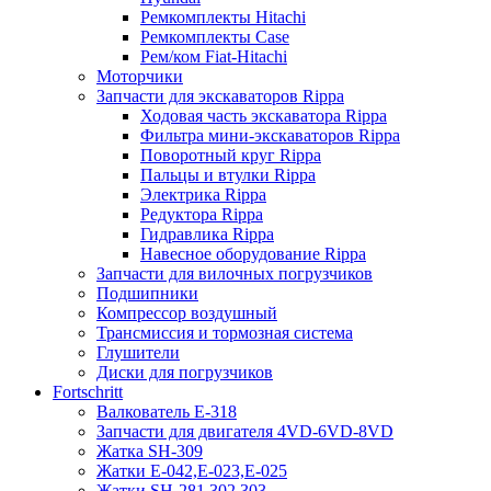
Ремкомплекты Hitachi
Ремкомплекты Case
Рем/ком Fiat-Hitachi
Моторчики
Запчасти для экскаваторов Rippa
Ходовая часть экскаватора Rippa
Фильтра мини-экскаваторов Rippa
Поворотный круг Rippa
Пальцы и втулки Rippa
Электрика Rippa
Редуктора Rippa
Гидравлика Rippa
Навесное оборудование Rippa
Запчасти для вилочных погрузчиков
Подшипники
Компрессор воздушный
Трансмиссия и тормозная система
Глушители
Диски для погрузчиков
Fortschritt
Валкователь Е-318
Запчасти для двигателя 4VD-6VD-8VD
Жатка SH-309
Жатки Е-042,Е-023,Е-025
Жатки SH-281,302,303