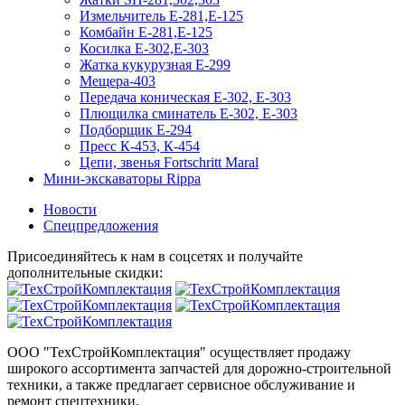
Измельчитель Е-281,Е-125
Комбайн Е-281,Е-125
Косилка Е-302,Е-303
Жатка кукурузная Е-299
Мещера-403
Передача коническая Е-302, Е-303
Плющилка сминатель Е-302, Е-303
Подборщик Е-294
Пресс К-453, К-454
Цепи, звенья Fortschritt Maral
Мини-экскаваторы Rippa
Новости
Спецпредложения
Присоединяйтесь к нам в соцсетях и получайте
дополнительные скидки:
ООО "ТехСтройКомплектация" осуществляет продажу
широкого ассортимента запчастей для дорожно-строительной
техники, а также предлагает сервисное обслуживание и
ремонт спецтехники.