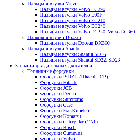
Пальцы и втулки Volvo
Пальцы и втулки Volvo EC290
Пальцы и втулки Volvo L90F
Пальцы и втулки Volvo EC210
Пальцы и втулки Volvo EC240
Пальцы и втулки Volvo EC330, Volvo EC360
Пальцы и втулки Doosan
Пальцы и втулки Doosan DX300
Пальцы и втулки Shantui
Пальцы и втулки Shantui SD16
Пальцы и втулки Shantui SD22, SD23
Запчасти для дизельных двигателей
Топливные форсунки
Форсунки ISUZU (Hitachi, JCB)
Форсунки Hitachi
Форсунки JCB
Форсунки Denso
Форсунки Sumitomo
Форсунки Case
Форсунки Fiat-Kobelco
Форсунки Komatsu
Форсунки Caterpillar (CAT)
Форсунки Bosch
Форсунки Cummins
Форсунки Volvo