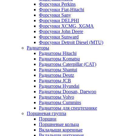
Форсунки Perkins
Форсунки Fiat-Hitachi
Форсунки Sany
Форсунки DELPHI
Форсунки XCMG, XGMA
Форсунки John Deere
Форсунки Sunward
Форсунки Detroit Diesel (MTU)
Радиаторы
Радиаторы Hitachi
Радиаторы Komatsu
Радиаторы Caterpillar (CAT)
Радиаторы Shantui
Радиаторы Deutz
Радиаторы JCB
Радиаторы Hyundai
Радиаторы Doosan, Daewoo
Радиаторы Volvo
Радиаторы Cummins
Радиаторы для спецтехнике
Поршневая группа
Поршни
Поршневые кольца
Вкладыши коренные
Вкладыши шатунные