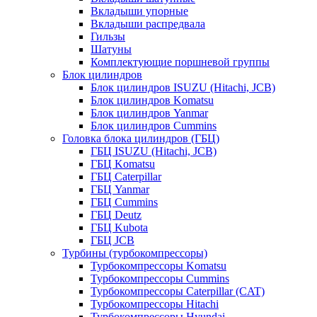
Вкладыши упорные
Вкладыши распредвала
Гильзы
Шатуны
Комплектующие поршневой группы
Блок цилиндров
Блок цилиндров ISUZU (Hitachi, JCB)
Блок цилиндров Komatsu
Блок цилиндров Yanmar
Блок цилиндров Cummins
Головка блока цилиндров (ГБЦ)
ГБЦ ISUZU (Hitachi, JCB)
ГБЦ Komatsu
ГБЦ Caterpillar
ГБЦ Yanmar
ГБЦ Cummins
ГБЦ Deutz
ГБЦ Kubota
ГБЦ JCB
Турбины (турбокомпрессоры)
Турбокомпрессоры Komatsu
Турбокомпрессоры Cummins
Турбокомпрессоры Caterpillar (CAT)
Турбокомпрессоры Hitachi
Турбокомпрессоры Hyundai