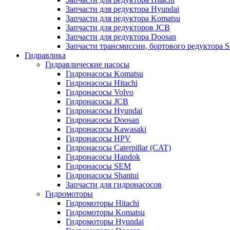
Запчасти для редуктора Hyundai
Запчасти для редуктора Komatsu
Запчасти для редукторов JCB
Запчасти для редуктора Doosan
Запчасти трансмиссии, бортового редуктора S
Гидравлика
Гидравлические насосы
Гидронасосы Komatsu
Гидронасосы Hitachi
Гидронасосы Volvo
Гидронасосы JCB
Гидронасосы Hyundai
Гидронасосы Doosan
Гидронасосы Kawasaki
Гидронасосы HPV
Гидронасосы Caterpillar (CAT)
Гидронасосы Handok
Гидронасосы SEM
Гидронасосы Shantui
Запчасти для гидронасосов
Гидромоторы
Гидромоторы Hitachi
Гидромоторы Komatsu
Гидромоторы Hyundai