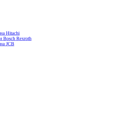
а Hitachi
и Bosch Rexroth
ана JCB