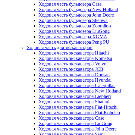
Ходовая часть бульдозера Case
Ходовая часть бульдозера New Holland
Ходовая часть бульдозера John Deere
Ходовая часть бульдозера Shehwa
Ходовая часть бульдозера Zoomlion
Ходовая часть бульдозера LiuGong
Ходовая часть бульдозера XGMA
Ходовая часть бульдозера Peng PU
Ходовая часть для экскаваторов
Ходовая часть экскаватора Hitachi
Ходовая часть экскаватора Komatsu
Ходовая часть экскаватора Volvo
Ходовая часть экскаватора JCB
Ходовая часть экскаватора Doosan
Ходовая часть экскаватора Hyundai
Ходовая часть экскаватора Caterpillar
Ходовая часть экскаватора New Holland
Ходовая часть экскаватора Liebherr
Ходовая часть экскаватора Shantui
Ходовая часть экскаватора Fiat-Hitachi
Ходовая часть экскаватора Fiat-Kobelco
Ходовая часть экскаватора Case
Ходовая часть экскаватора LiuGong
Ходовая часть экскаватора John Deere
Ходовая часть экскаватора Sany