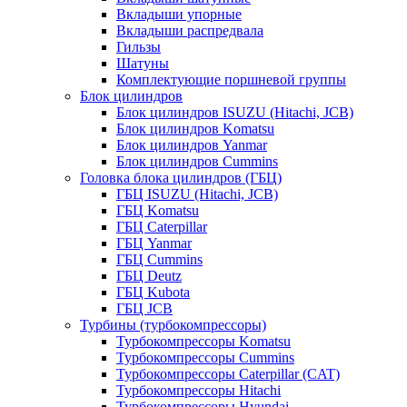
Вкладыши упорные
Вкладыши распредвала
Гильзы
Шатуны
Комплектующие поршневой группы
Блок цилиндров
Блок цилиндров ISUZU (Hitachi, JCB)
Блок цилиндров Komatsu
Блок цилиндров Yanmar
Блок цилиндров Cummins
Головка блока цилиндров (ГБЦ)
ГБЦ ISUZU (Hitachi, JCB)
ГБЦ Komatsu
ГБЦ Caterpillar
ГБЦ Yanmar
ГБЦ Cummins
ГБЦ Deutz
ГБЦ Kubota
ГБЦ JCB
Турбины (турбокомпрессоры)
Турбокомпрессоры Komatsu
Турбокомпрессоры Cummins
Турбокомпрессоры Caterpillar (CAT)
Турбокомпрессоры Hitachi
Турбокомпрессоры Hyundai