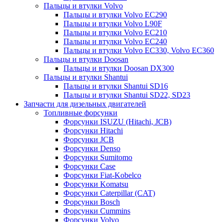
Пальцы и втулки Volvo
Пальцы и втулки Volvo EC290
Пальцы и втулки Volvo L90F
Пальцы и втулки Volvo EC210
Пальцы и втулки Volvo EC240
Пальцы и втулки Volvo EC330, Volvo EC360
Пальцы и втулки Doosan
Пальцы и втулки Doosan DX300
Пальцы и втулки Shantui
Пальцы и втулки Shantui SD16
Пальцы и втулки Shantui SD22, SD23
Запчасти для дизельных двигателей
Топливные форсунки
Форсунки ISUZU (Hitachi, JCB)
Форсунки Hitachi
Форсунки JCB
Форсунки Denso
Форсунки Sumitomo
Форсунки Case
Форсунки Fiat-Kobelco
Форсунки Komatsu
Форсунки Caterpillar (CAT)
Форсунки Bosch
Форсунки Cummins
Форсунки Volvo