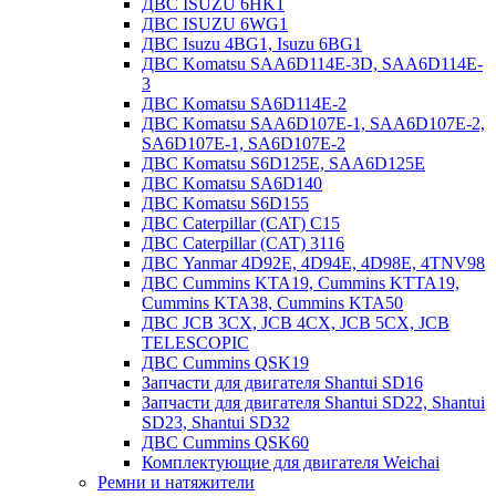
ДВС ISUZU 6HK1
ДВС ISUZU 6WG1
ДВС Isuzu 4BG1, Isuzu 6BG1
ДВС Komatsu SAA6D114E-3D, SAA6D114E-
3
ДВС Komatsu SA6D114E-2
ДВС Komatsu SAA6D107E-1, SAA6D107E-2,
SA6D107E-1, SA6D107E-2
ДВС Komatsu S6D125E, SAA6D125E
ДВС Komatsu SA6D140
ДВС Komatsu S6D155
ДВС Caterpillar (CAT) C15
ДВС Caterpillar (CAT) 3116
ДВС Yanmar 4D92E, 4D94E, 4D98E, 4TNV98
ДВС Cummins KTA19, Cummins KTTA19,
Cummins KTA38, Cummins KTA50
ДВС JCB 3CX, JCB 4CX, JCB 5CX, JCB
TELESCOPIC
ДВС Cummins QSK19
Запчасти для двигателя Shantui SD16
Запчасти для двигателя Shantui SD22, Shantui
SD23, Shantui SD32
ДВС Cummins QSK60
Комплектующие для двигателя Weichai
Ремни и натяжители