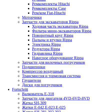
Ремкомплекты Hitachi
Ремкомплекты Case
Рем/ком Fiat-Hitachi
Моторчики
Запчасти для экскаваторов Rippa
Ходовая часть экскаватора Rippa
Фильтра мини-экскаваторов Rippa
Поворотный круг Rippa
Пальцы и втулки Rippa
Электрика Rippa
Редуктора Rippa
Гидравлика Rippa
Навесное оборудование Rippa
Запчасти для вилочных погрузчиков
Подшипники
Компрессор воздушный
Трансмиссия и тормозная система
Глушители
Диски для погрузчиков
Fortschritt
Валкователь Е-318
Запчасти для двигателя 4VD-6VD-8VD
Жатка SH-309
Жатки Е-042,Е-023,Е-025
Жатки SH-281,302,303