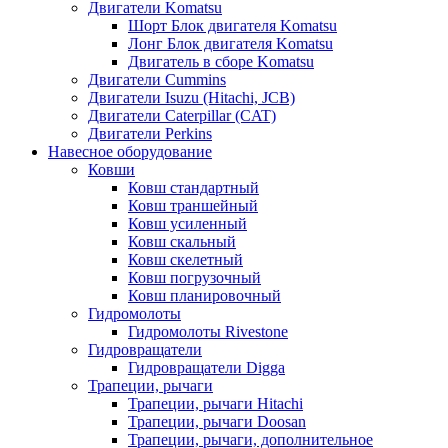
Двигатели Komatsu
Шорт Блок двигателя Komatsu
Лонг Блок двигателя Komatsu
Двигатель в сборе Komatsu
Двигатели Cummins
Двигатели Isuzu (Hitachi, JCB)
Двигатели Caterpillar (CAT)
Двигатели Perkins
Навесное оборудование
Ковши
Ковш стандартный
Ковш траншейный
Ковш усиленный
Ковш скальный
Ковш скелетный
Ковш погрузочный
Ковш планировочный
Гидромолоты
Гидромолоты Rivestone
Гидровращатели
Гидровращатели Digga
Трапеции, рычаги
Трапеции, рычаги Hitachi
Трапеции, рычаги Doosan
Трапеции, рычаги, дополнительное