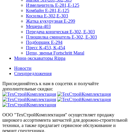
Измельчитель Е-281,Е-125
Комбайн Е-281,Е-125
Косилка Е-302,Е-303
Жатка кукурузная Е-299
Мещера-403
Передача коническая Е-302, Е-303
Плющилка сминатель Е-302, Е-303
Подборщик Е-294
Пресс К-453, К-454
Цепи, звенья Fortschritt Maral
Мини-экскаваторы Rippa
Новости
Спецпредложения
Присоединяйтесь к нам в соцсетях и получайте
дополнительные скидки:
ООО "ТехСтройКомплектация" осуществляет продажу
широкого ассортимента запчастей для дорожно-строительной
техники, а также предлагает сервисное обслуживание и
ремонт спецтехники.