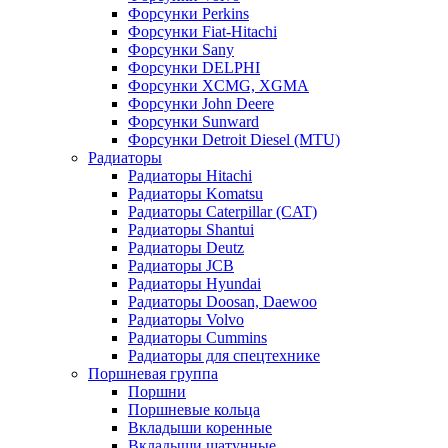
Форсунки Perkins
Форсунки Fiat-Hitachi
Форсунки Sany
Форсунки DELPHI
Форсунки XCMG, XGMA
Форсунки John Deere
Форсунки Sunward
Форсунки Detroit Diesel (MTU)
Радиаторы
Радиаторы Hitachi
Радиаторы Komatsu
Радиаторы Caterpillar (CAT)
Радиаторы Shantui
Радиаторы Deutz
Радиаторы JCB
Радиаторы Hyundai
Радиаторы Doosan, Daewoo
Радиаторы Volvo
Радиаторы Cummins
Радиаторы для спецтехнике
Поршневая группа
Поршни
Поршневые кольца
Вкладыши коренные
Вкладыши шатунные