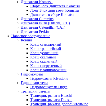
Двигатели Komatsu
Шорт Блок двигателя Komatsu
Лонг Блок двигателя Komatsu
Двигатель в сборе Komatsu
Двигатели Cummins
Двигатели Isuzu (Hitachi, JCB)
Двигатели Caterpillar (CAT)
Двигатели Perkins
Навесное оборудование
Ковши
Ковш стандартный
Ковш траншейный
Ковш усиленный
Ковш скальный
Ковш скелетный
Ковш погрузочный
Ковш планировочный
Гидромолоты
Гидромолоты Rivestone
Гидровращатели
Гидровращатели Digga
Трапеции, рычаги
Трапеции, рычаги Hitachi
Трапеции, рычаги Doosan
Трапеции, рычаги, дополнительное