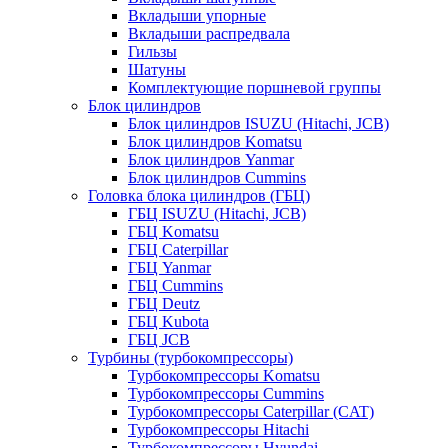
Вкладыши упорные
Вкладыши распредвала
Гильзы
Шатуны
Комплектующие поршневой группы
Блок цилиндров
Блок цилиндров ISUZU (Hitachi, JCB)
Блок цилиндров Komatsu
Блок цилиндров Yanmar
Блок цилиндров Cummins
Головка блока цилиндров (ГБЦ)
ГБЦ ISUZU (Hitachi, JCB)
ГБЦ Komatsu
ГБЦ Caterpillar
ГБЦ Yanmar
ГБЦ Cummins
ГБЦ Deutz
ГБЦ Kubota
ГБЦ JCB
Турбины (турбокомпрессоры)
Турбокомпрессоры Komatsu
Турбокомпрессоры Cummins
Турбокомпрессоры Caterpillar (CAT)
Турбокомпрессоры Hitachi
Турбокомпрессоры Hyundai