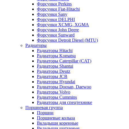
Форсунки Perkins
Форсунки Fiat-Hitachi
Форсунки Sany
Форсунки DELPHI
Форсунки XCMG, XGMA
Форсунки John Deere
Форсунки Sunward
Форсунки Detroit Diesel (MTU)
Радиаторы
Радиаторы Hitachi
Радиаторы Komatsu
Радиаторы Caterpillar (CAT)
Радиаторы Shantui
Радиаторы Deutz
Радиаторы JCB
Радиаторы Hyundai
Радиаторы Doosan, Daewoo
Радиаторы Volvo
Радиаторы Cummins
Радиаторы для спецтехнике
Поршневая группа
Поршни
Поршневые кольца
Вкладыши коренные
Вкладыши шатунные