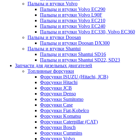
Пальцы и втулки Volvo
Пальцы и втулки Volvo EC290
Пальцы и втулки Volvo L90F
Пальцы и втулки Volvo EC210
Пальцы и втулки Volvo EC240
Пальцы и втулки Volvo EC330, Volvo EC360
Пальцы и втулки Doosan
Пальцы и втулки Doosan DX300
Пальцы и втулки Shantui
Пальцы и втулки Shantui SD16
Пальцы и втулки Shantui SD22, SD23
Запчасти для дизельных двигателей
Топливные форсунки
Форсунки ISUZU (Hitachi, JCB)
Форсунки Hitachi
Форсунки JCB
Форсунки Denso
Форсунки Sumitomo
Форсунки Case
Форсунки Fiat-Kobelco
Форсунки Komatsu
Форсунки Caterpillar (CAT)
Форсунки Bosch
Форсунки Cummins
Форсунки Volvo