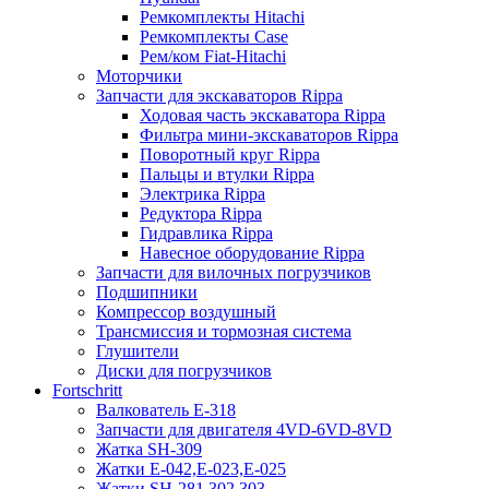
Ремкомплекты Hitachi
Ремкомплекты Case
Рем/ком Fiat-Hitachi
Моторчики
Запчасти для экскаваторов Rippa
Ходовая часть экскаватора Rippa
Фильтра мини-экскаваторов Rippa
Поворотный круг Rippa
Пальцы и втулки Rippa
Электрика Rippa
Редуктора Rippa
Гидравлика Rippa
Навесное оборудование Rippa
Запчасти для вилочных погрузчиков
Подшипники
Компрессор воздушный
Трансмиссия и тормозная система
Глушители
Диски для погрузчиков
Fortschritt
Валкователь Е-318
Запчасти для двигателя 4VD-6VD-8VD
Жатка SH-309
Жатки Е-042,Е-023,Е-025
Жатки SH-281,302,303