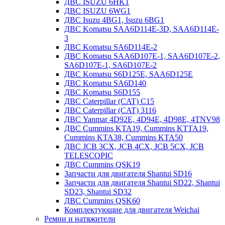
ДВС ISUZU 6HK1
ДВС ISUZU 6WG1
ДВС Isuzu 4BG1, Isuzu 6BG1
ДВС Komatsu SAA6D114E-3D, SAA6D114E-
3
ДВС Komatsu SA6D114E-2
ДВС Komatsu SAA6D107E-1, SAA6D107E-2,
SA6D107E-1, SA6D107E-2
ДВС Komatsu S6D125E, SAA6D125E
ДВС Komatsu SA6D140
ДВС Komatsu S6D155
ДВС Caterpillar (CAT) C15
ДВС Caterpillar (CAT) 3116
ДВС Yanmar 4D92E, 4D94E, 4D98E, 4TNV98
ДВС Cummins KTA19, Cummins KTTA19,
Cummins KTA38, Cummins KTA50
ДВС JCB 3CX, JCB 4CX, JCB 5CX, JCB
TELESCOPIC
ДВС Cummins QSK19
Запчасти для двигателя Shantui SD16
Запчасти для двигателя Shantui SD22, Shantui
SD23, Shantui SD32
ДВС Cummins QSK60
Комплектующие для двигателя Weichai
Ремни и натяжители