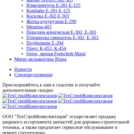
Измельчитель Е-281,Е-125
Комбайн Е-281,Е-125
Косилка Е-302,Е-303
Жатка кукурузная Е-299
Мещера-403
Передача коническая Е-302, Е-303
Плющилка сминатель Е-302, Е-303
Подборщик Е-294
Пресс К-453, К-454
Цепи, звенья Fortschritt Maral
Мини-экскаваторы Rippa
Новости
Спецпредложения
Присоединяйтесь к нам в соцсетях и получайте
дополнительные скидки:
ООО "ТехСтройКомплектация" осуществляет продажу
широкого ассортимента запчастей для дорожно-строительной
техники, а также предлагает сервисное обслуживание и
ремонт спецтехники.