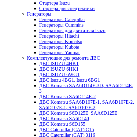
Стартера Isuzu
Стартера для спецтехники
Генераторы
Генераторы Caterpillar
Генераторы Cummins
Генераторы для двигателя Isuzu
Генераторы Hitachi
Генераторы Komatsu
Генераторы Kubota
Генераторы Yanmar
Комплектующие для ремонта ДВС
ДВС ISUZU 4HK1
ДВС ISUZU 6HK1
ДВС ISUZU 6WG1
ДВС Isuzu 4BG1, Isuzu 6BG1
ДВС Komatsu SAA6D114E-3D, SAA6D114E-
3
ДВС Komatsu SA6D114E-2
ДВС Komatsu SAA6D107E-1, SAA6D107E-2,
SA6D107E-1, SA6D107E-2
ДВС Komatsu S6D125E, SAA6D125E
ДВС Komatsu SA6D140
ДВС Komatsu S6D155
ДВС Caterpillar (CAT) C15
ДВС Caterpillar (CAT) 3116