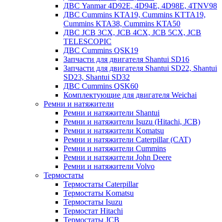
ДВС Yanmar 4D92E, 4D94E, 4D98E, 4TNV98
ДВС Cummins KTA19, Cummins KTTA19,
Cummins KTA38, Cummins KTA50
ДВС JCB 3CX, JCB 4CX, JCB 5CX, JCB
TELESCOPIC
ДВС Cummins QSK19
Запчасти для двигателя Shantui SD16
Запчасти для двигателя Shantui SD22, Shantui
SD23, Shantui SD32
ДВС Cummins QSK60
Комплектующие для двигателя Weichai
Ремни и натяжители
Ремни и натяжители Shantui
Ремни и натяжители Isuzu (Hitachi, JCB)
Ремни и натяжители Komatsu
Ремни и натяжители Caterpillar (CAT)
Ремни и натяжители Cummins
Ремни и натяжители John Deere
Ремни и натяжители Volvo
Термостаты
Термостаты Caterpillar
Термостаты Komatsu
Термостаты Isuzu
Термостат Hitachi
Термостаты JCB