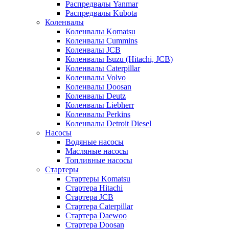
Распредвалы Yanmar
Распредвалы Kubota
Коленвалы
Коленвалы Komatsu
Коленвалы Cummins
Коленвалы JCB
Коленвалы Isuzu (Hitachi, JCB)
Коленвалы Caterpillar
Коленвалы Volvo
Коленвалы Doosan
Коленвалы Deutz
Коленвалы Liebherr
Коленвалы Perkins
Коленвалы Detroit Diesel
Насосы
Водяные насосы
Масляные насосы
Топливные насосы
Стартеры
Стартеры Komatsu
Стартера Hitachi
Стартера JCB
Стартера Caterpillar
Стартера Daewoo
Стартера Doosan