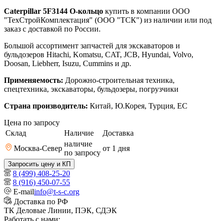
Caterpillar 5F3144 О-кольцо
купить в компании ООО
"ТехСтройКомплектация" (ООО "ТСК") из наличии или под
заказ с доставкой по России.
Большой ассортимент запчастей для экскаваторов и
бульдозеров Hitachi, Komatsu, CAT, JCB, Hyundai, Volvo,
Doosan, Liebherr, Isuzu, Cummins и др.
Применяемость:
Дорожно-строительная техника,
спецтехника, экскаваторы, бульдозеры, погрузчики
Страна производитель:
Китай, Ю.Корея, Турция, ЕС
Цена по запросу
Склад
Наличие
Доставка
наличие
Москва-Север
от 1
дня
по запросу
Запросить цену и КП
8 (499) 408-25-20
8 (916) 450-07-55
E-mail
info@t-s-c.org
Доставка по РФ
ТК Деловые Линии, ПЭК, СДЭК
Работать с нами: