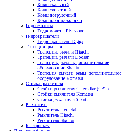
Ковш скальный
Ковш скелетный
Ковш погрузочный
Ковш планировочный
Гидромолоты
Гидромолоты Rivestone
Гидровращатели
Гидровращатели Digga
Трапеции, рычаги
Трапеции, рычаги Hitachi
Трапеции, рычаги Doosan
Трапеции, рычаги, дополнительное
оборудование Shantui
Трапеция, рычаги, рамы, дополнительное
оборудование Komatsu
Стойка рыхлителя
Стойки рыхлителя Caterpillar (CAT)
Стойки рыхлителя Komatsu
Стойка рыхлителя Shantui
Рыхлитель
Рыхлитель Hyundai
Рыхлитель Hitachi
Рыхлитель Shantui
Быстросъем
Поворотный круг