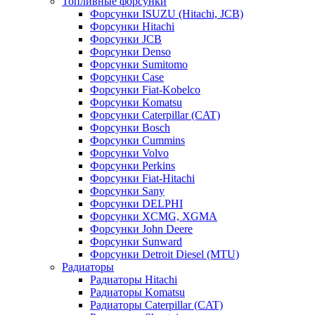
Топливные форсунки
Форсунки ISUZU (Hitachi, JCB)
Форсунки Hitachi
Форсунки JCB
Форсунки Denso
Форсунки Sumitomo
Форсунки Case
Форсунки Fiat-Kobelco
Форсунки Komatsu
Форсунки Caterpillar (CAT)
Форсунки Bosch
Форсунки Cummins
Форсунки Volvo
Форсунки Perkins
Форсунки Fiat-Hitachi
Форсунки Sany
Форсунки DELPHI
Форсунки XCMG, XGMA
Форсунки John Deere
Форсунки Sunward
Форсунки Detroit Diesel (MTU)
Радиаторы
Радиаторы Hitachi
Радиаторы Komatsu
Радиаторы Caterpillar (CAT)