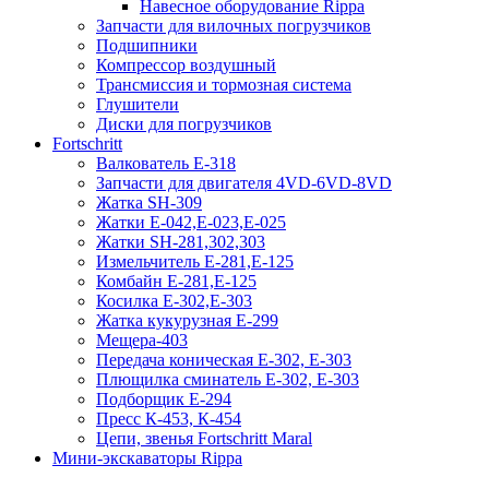
Навесное оборудование Rippa
Запчасти для вилочных погрузчиков
Подшипники
Компрессор воздушный
Трансмиссия и тормозная система
Глушители
Диски для погрузчиков
Fortschritt
Валкователь Е-318
Запчасти для двигателя 4VD-6VD-8VD
Жатка SH-309
Жатки Е-042,Е-023,Е-025
Жатки SH-281,302,303
Измельчитель Е-281,Е-125
Комбайн Е-281,Е-125
Косилка Е-302,Е-303
Жатка кукурузная Е-299
Мещера-403
Передача коническая Е-302, Е-303
Плющилка сминатель Е-302, Е-303
Подборщик Е-294
Пресс К-453, К-454
Цепи, звенья Fortschritt Maral
Мини-экскаваторы Rippa