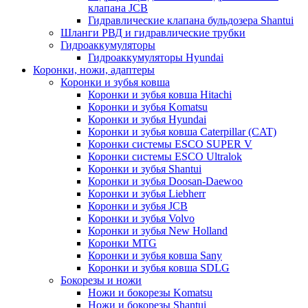
клапана JCB
Гидравлические клапана бульдозера Shantui
Шланги РВД и гидравлические трубки
Гидроаккумуляторы
Гидроаккумуляторы Hyundai
Коронки, ножи, адаптеры
Коронки и зубья ковша
Коронки и зубья ковша Hitachi
Коронки и зубья Komatsu
Коронки и зубья Hyundai
Коронки и зубья ковша Caterpillar (CAT)
Коронки системы ESCO SUPER V
Коронки системы ESCO Ultralok
Коронки и зубья Shantui
Коронки и зубья Doosan-Daewoo
Коронки и зубья Liebherr
Коронки и зубья JCB
Коронки и зубья Volvo
Коронки и зубья New Holland
Коронки MTG
Коронки и зубья ковша Sany
Коронки и зубья ковша SDLG
Бокорезы и ножи
Ножи и бокорезы Komatsu
Ножи и бокорезы Shantui