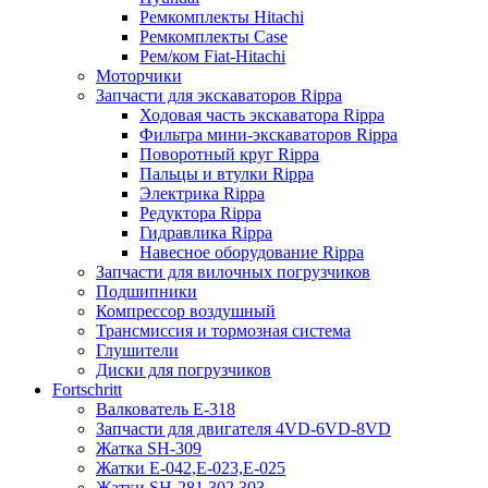
Ремкомплекты Hitachi
Ремкомплекты Case
Рем/ком Fiat-Hitachi
Моторчики
Запчасти для экскаваторов Rippa
Ходовая часть экскаватора Rippa
Фильтра мини-экскаваторов Rippa
Поворотный круг Rippa
Пальцы и втулки Rippa
Электрика Rippa
Редуктора Rippa
Гидравлика Rippa
Навесное оборудование Rippa
Запчасти для вилочных погрузчиков
Подшипники
Компрессор воздушный
Трансмиссия и тормозная система
Глушители
Диски для погрузчиков
Fortschritt
Валкователь Е-318
Запчасти для двигателя 4VD-6VD-8VD
Жатка SH-309
Жатки Е-042,Е-023,Е-025
Жатки SH-281,302,303