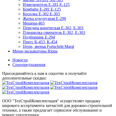
Измельчитель Е-281,Е-125
Комбайн Е-281,Е-125
Косилка Е-302,Е-303
Жатка кукурузная Е-299
Мещера-403
Передача коническая Е-302, Е-303
Плющилка сминатель Е-302, Е-303
Подборщик Е-294
Пресс К-453, К-454
Цепи, звенья Fortschritt Maral
Мини-экскаваторы Rippa
Новости
Спецпредложения
Присоединяйтесь к нам в соцсетях и получайте
дополнительные скидки:
ООО "ТехСтройКомплектация" осуществляет продажу
широкого ассортимента запчастей для дорожно-строительной
техники, а также предлагает сервисное обслуживание и
ремонт спецтехники.