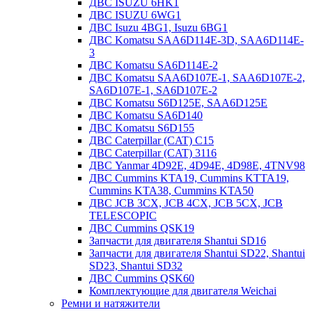
ДВС ISUZU 6HK1
ДВС ISUZU 6WG1
ДВС Isuzu 4BG1, Isuzu 6BG1
ДВС Komatsu SAA6D114E-3D, SAA6D114E-
3
ДВС Komatsu SA6D114E-2
ДВС Komatsu SAA6D107E-1, SAA6D107E-2,
SA6D107E-1, SA6D107E-2
ДВС Komatsu S6D125E, SAA6D125E
ДВС Komatsu SA6D140
ДВС Komatsu S6D155
ДВС Caterpillar (CAT) C15
ДВС Caterpillar (CAT) 3116
ДВС Yanmar 4D92E, 4D94E, 4D98E, 4TNV98
ДВС Cummins KTA19, Cummins KTTA19,
Cummins KTA38, Cummins KTA50
ДВС JCB 3CX, JCB 4CX, JCB 5CX, JCB
TELESCOPIC
ДВС Cummins QSK19
Запчасти для двигателя Shantui SD16
Запчасти для двигателя Shantui SD22, Shantui
SD23, Shantui SD32
ДВС Cummins QSK60
Комплектующие для двигателя Weichai
Ремни и натяжители