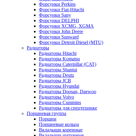
Форсунки Perkins
Форсунки Fiat-Hitachi
Форсунки Sany
Форсунки DELPHI
Форсунки XCMG, XGMA
Форсунки John Deere
Форсунки Sunward
Форсунки Detroit Diesel (MTU)
Радиаторы
Радиаторы Hitachi
Радиаторы Komatsu
Радиаторы Caterpillar (CAT)
Радиаторы Shantui
Радиаторы Deutz
Радиаторы JCB
Радиаторы Hyundai
Радиаторы Doosan, Daewoo
Радиаторы Volvo
Радиаторы Cummins
Радиаторы для спецтехнике
Поршневая группа
Поршни
Поршневые кольца
Вкладыши коренные
Вкладыши шатунные