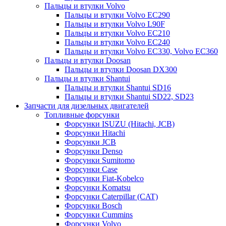
Пальцы и втулки Volvo
Пальцы и втулки Volvo EC290
Пальцы и втулки Volvo L90F
Пальцы и втулки Volvo EC210
Пальцы и втулки Volvo EC240
Пальцы и втулки Volvo EC330, Volvo EC360
Пальцы и втулки Doosan
Пальцы и втулки Doosan DX300
Пальцы и втулки Shantui
Пальцы и втулки Shantui SD16
Пальцы и втулки Shantui SD22, SD23
Запчасти для дизельных двигателей
Топливные форсунки
Форсунки ISUZU (Hitachi, JCB)
Форсунки Hitachi
Форсунки JCB
Форсунки Denso
Форсунки Sumitomo
Форсунки Case
Форсунки Fiat-Kobelco
Форсунки Komatsu
Форсунки Caterpillar (CAT)
Форсунки Bosch
Форсунки Cummins
Форсунки Volvo