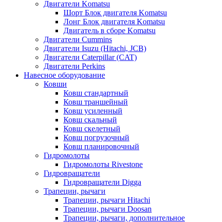
Двигатели Komatsu
Шорт Блок двигателя Komatsu
Лонг Блок двигателя Komatsu
Двигатель в сборе Komatsu
Двигатели Cummins
Двигатели Isuzu (Hitachi, JCB)
Двигатели Caterpillar (CAT)
Двигатели Perkins
Навесное оборудование
Ковши
Ковш стандартный
Ковш траншейный
Ковш усиленный
Ковш скальный
Ковш скелетный
Ковш погрузочный
Ковш планировочный
Гидромолоты
Гидромолоты Rivestone
Гидровращатели
Гидровращатели Digga
Трапеции, рычаги
Трапеции, рычаги Hitachi
Трапеции, рычаги Doosan
Трапеции, рычаги, дополнительное