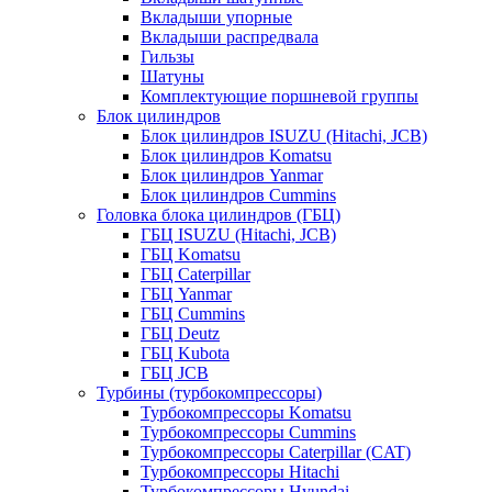
Вкладыши упорные
Вкладыши распредвала
Гильзы
Шатуны
Комплектующие поршневой группы
Блок цилиндров
Блок цилиндров ISUZU (Hitachi, JCB)
Блок цилиндров Komatsu
Блок цилиндров Yanmar
Блок цилиндров Cummins
Головка блока цилиндров (ГБЦ)
ГБЦ ISUZU (Hitachi, JCB)
ГБЦ Komatsu
ГБЦ Caterpillar
ГБЦ Yanmar
ГБЦ Cummins
ГБЦ Deutz
ГБЦ Kubota
ГБЦ JCB
Турбины (турбокомпрессоры)
Турбокомпрессоры Komatsu
Турбокомпрессоры Cummins
Турбокомпрессоры Caterpillar (CAT)
Турбокомпрессоры Hitachi
Турбокомпрессоры Hyundai