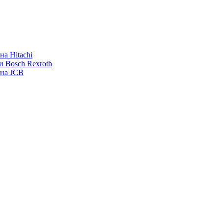
а Hitachi
и Bosch Rexroth
ана JCB