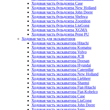
Ходовая часть бульдозера Case
Ходовая часть бульдозера New Holland
Ходовая часть бульдозера John Deere
Ходовая часть бульдозера Shehwa
Ходовая часть бульдозера Zoomlion
Ходовая часть бульдозера LiuGong
Ходовая часть бульдозера XGMA
Ходовая часть бульдозера Peng PU
Ходовая часть для экскаваторов
Ходовая часть экскаватора Hitachi
Ходовая часть экскаватора Komatsu
Ходовая часть экскаватора Volvo
Ходовая часть экскаватора JCB
Ходовая часть экскаватора Doosan
Ходовая часть экскаватора Hyundai
Ходовая часть экскаватора Caterpillar
Ходовая часть экскаватора New Holland
Ходовая часть экскаватора Liebherr
Ходовая часть экскаватора Shantui
Ходовая часть экскаватора Fiat-Hitachi
Ходовая часть экскаватора Fiat-Kobelco
Ходовая часть экскаватора Case
Ходовая часть экскаватора LiuGong
Ходовая часть экскаватора John Deere
Ходовая часть экскаватора Sany