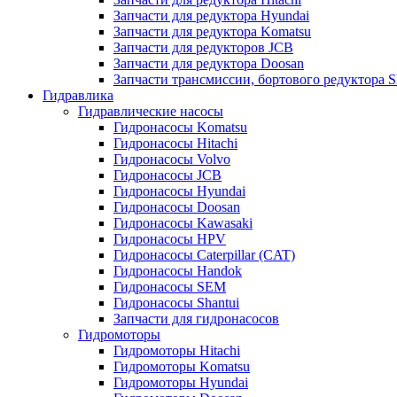
Запчасти для редуктора Hyundai
Запчасти для редуктора Komatsu
Запчасти для редукторов JCB
Запчасти для редуктора Doosan
Запчасти трансмиссии, бортового редуктора S
Гидравлика
Гидравлические насосы
Гидронасосы Komatsu
Гидронасосы Hitachi
Гидронасосы Volvo
Гидронасосы JCB
Гидронасосы Hyundai
Гидронасосы Doosan
Гидронасосы Kawasaki
Гидронасосы HPV
Гидронасосы Caterpillar (CAT)
Гидронасосы Handok
Гидронасосы SEM
Гидронасосы Shantui
Запчасти для гидронасосов
Гидромоторы
Гидромоторы Hitachi
Гидромоторы Komatsu
Гидромоторы Hyundai