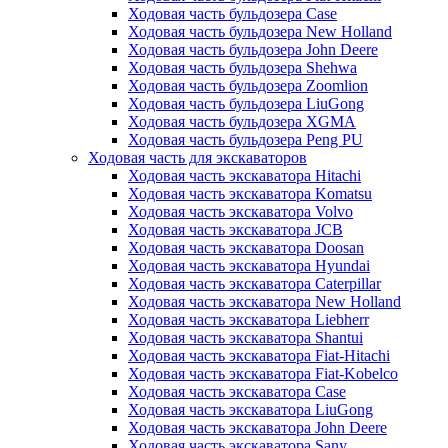
Ходовая часть бульдозера Case
Ходовая часть бульдозера New Holland
Ходовая часть бульдозера John Deere
Ходовая часть бульдозера Shehwa
Ходовая часть бульдозера Zoomlion
Ходовая часть бульдозера LiuGong
Ходовая часть бульдозера XGMA
Ходовая часть бульдозера Peng PU
Ходовая часть для экскаваторов
Ходовая часть экскаватора Hitachi
Ходовая часть экскаватора Komatsu
Ходовая часть экскаватора Volvo
Ходовая часть экскаватора JCB
Ходовая часть экскаватора Doosan
Ходовая часть экскаватора Hyundai
Ходовая часть экскаватора Caterpillar
Ходовая часть экскаватора New Holland
Ходовая часть экскаватора Liebherr
Ходовая часть экскаватора Shantui
Ходовая часть экскаватора Fiat-Hitachi
Ходовая часть экскаватора Fiat-Kobelco
Ходовая часть экскаватора Case
Ходовая часть экскаватора LiuGong
Ходовая часть экскаватора John Deere
Ходовая часть экскаватора Sany