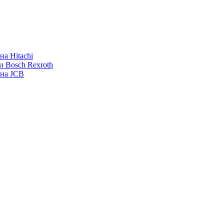
а Hitachi
и Bosch Rexroth
ана JCB