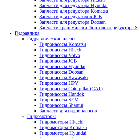
Запчасти для редуктора Hyundai
Запчасти для редуктора Komatsu
Запчасти для редукторов JCB
Запчасти для редуктора Doosan
Запчасти трансмиссии, бортового редуктора S
Гидравлика
Гидравлические насосы
Гидронасосы Komatsu
Гидронасосы Hitachi
Гидронасосы Volvo
Гидронасосы JCB
Гидронасосы Hyundai
Гидронасосы Doosan
Гидронасосы Kawasaki
Гидронасосы HPV
Гидронасосы Caterpillar (CAT)
Гидронасосы Handok
Гидронасосы SEM
Гидронасосы Shantui
Запчасти для гидронасосов
Гидромоторы
Гидромоторы Hitachi
Гидромоторы Komatsu
Гидромоторы Hyundai