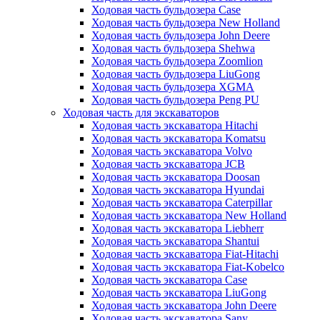
Ходовая часть бульдозера Case
Ходовая часть бульдозера New Holland
Ходовая часть бульдозера John Deere
Ходовая часть бульдозера Shehwa
Ходовая часть бульдозера Zoomlion
Ходовая часть бульдозера LiuGong
Ходовая часть бульдозера XGMA
Ходовая часть бульдозера Peng PU
Ходовая часть для экскаваторов
Ходовая часть экскаватора Hitachi
Ходовая часть экскаватора Komatsu
Ходовая часть экскаватора Volvo
Ходовая часть экскаватора JCB
Ходовая часть экскаватора Doosan
Ходовая часть экскаватора Hyundai
Ходовая часть экскаватора Caterpillar
Ходовая часть экскаватора New Holland
Ходовая часть экскаватора Liebherr
Ходовая часть экскаватора Shantui
Ходовая часть экскаватора Fiat-Hitachi
Ходовая часть экскаватора Fiat-Kobelco
Ходовая часть экскаватора Case
Ходовая часть экскаватора LiuGong
Ходовая часть экскаватора John Deere
Ходовая часть экскаватора Sany