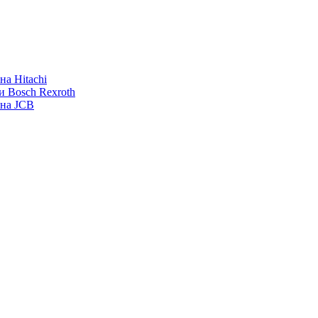
а Hitachi
и Bosch Rexroth
ана JCB