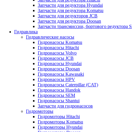
Запчасти для редуктора Hyundai
Запчасти для редуктора Komatsu
Запчасти для редукторов JCB
Запчасти для редуктора Doosan
Запчасти трансмиссии, бортового редуктора S
Гидравлика
Гидравлические насосы
Гидронасосы Komatsu
Гидронасосы Hitachi
Гидронасосы Volvo
Гидронасосы JCB
Гидронасосы Hyundai
Гидронасосы Doosan
Гидронасосы Kawasaki
Гидронасосы HPV
Гидронасосы Caterpillar (CAT)
Гидронасосы Handok
Гидронасосы SEM
Гидронасосы Shantui
Запчасти для гидронасосов
Гидромоторы
Гидромоторы Hitachi
Гидромоторы Komatsu
Гидромоторы Hyundai