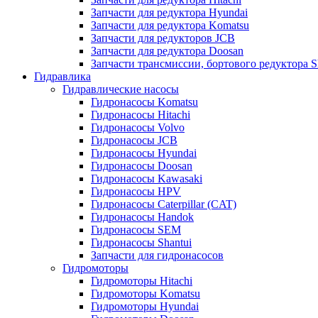
Запчасти для редуктора Hyundai
Запчасти для редуктора Komatsu
Запчасти для редукторов JCB
Запчасти для редуктора Doosan
Запчасти трансмиссии, бортового редуктора S
Гидравлика
Гидравлические насосы
Гидронасосы Komatsu
Гидронасосы Hitachi
Гидронасосы Volvo
Гидронасосы JCB
Гидронасосы Hyundai
Гидронасосы Doosan
Гидронасосы Kawasaki
Гидронасосы HPV
Гидронасосы Caterpillar (CAT)
Гидронасосы Handok
Гидронасосы SEM
Гидронасосы Shantui
Запчасти для гидронасосов
Гидромоторы
Гидромоторы Hitachi
Гидромоторы Komatsu
Гидромоторы Hyundai