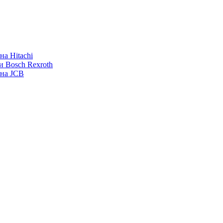
а Hitachi
и Bosch Rexroth
ана JCB