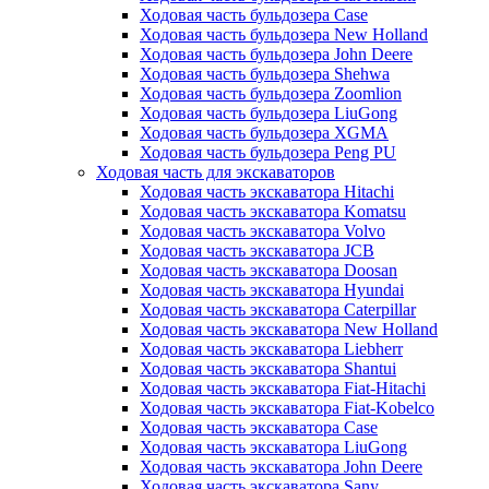
Ходовая часть бульдозера Case
Ходовая часть бульдозера New Holland
Ходовая часть бульдозера John Deere
Ходовая часть бульдозера Shehwa
Ходовая часть бульдозера Zoomlion
Ходовая часть бульдозера LiuGong
Ходовая часть бульдозера XGMA
Ходовая часть бульдозера Peng PU
Ходовая часть для экскаваторов
Ходовая часть экскаватора Hitachi
Ходовая часть экскаватора Komatsu
Ходовая часть экскаватора Volvo
Ходовая часть экскаватора JCB
Ходовая часть экскаватора Doosan
Ходовая часть экскаватора Hyundai
Ходовая часть экскаватора Caterpillar
Ходовая часть экскаватора New Holland
Ходовая часть экскаватора Liebherr
Ходовая часть экскаватора Shantui
Ходовая часть экскаватора Fiat-Hitachi
Ходовая часть экскаватора Fiat-Kobelco
Ходовая часть экскаватора Case
Ходовая часть экскаватора LiuGong
Ходовая часть экскаватора John Deere
Ходовая часть экскаватора Sany