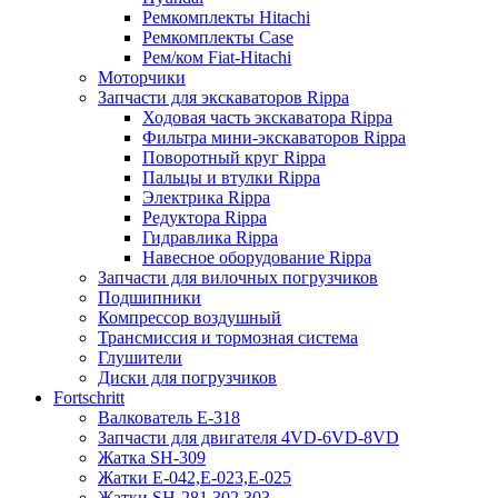
Ремкомплекты Hitachi
Ремкомплекты Case
Рем/ком Fiat-Hitachi
Моторчики
Запчасти для экскаваторов Rippa
Ходовая часть экскаватора Rippa
Фильтра мини-экскаваторов Rippa
Поворотный круг Rippa
Пальцы и втулки Rippa
Электрика Rippa
Редуктора Rippa
Гидравлика Rippa
Навесное оборудование Rippa
Запчасти для вилочных погрузчиков
Подшипники
Компрессор воздушный
Трансмиссия и тормозная система
Глушители
Диски для погрузчиков
Fortschritt
Валкователь Е-318
Запчасти для двигателя 4VD-6VD-8VD
Жатка SH-309
Жатки Е-042,Е-023,Е-025
Жатки SH-281,302,303