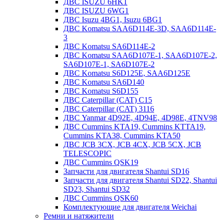
ДВС ISUZU 6HK1
ДВС ISUZU 6WG1
ДВС Isuzu 4BG1, Isuzu 6BG1
ДВС Komatsu SAA6D114E-3D, SAA6D114E-
3
ДВС Komatsu SA6D114E-2
ДВС Komatsu SAA6D107E-1, SAA6D107E-2,
SA6D107E-1, SA6D107E-2
ДВС Komatsu S6D125E, SAA6D125E
ДВС Komatsu SA6D140
ДВС Komatsu S6D155
ДВС Caterpillar (CAT) C15
ДВС Caterpillar (CAT) 3116
ДВС Yanmar 4D92E, 4D94E, 4D98E, 4TNV98
ДВС Cummins KTA19, Cummins KTTA19,
Cummins KTA38, Cummins KTA50
ДВС JCB 3CX, JCB 4CX, JCB 5CX, JCB
TELESCOPIC
ДВС Cummins QSK19
Запчасти для двигателя Shantui SD16
Запчасти для двигателя Shantui SD22, Shantui
SD23, Shantui SD32
ДВС Cummins QSK60
Комплектующие для двигателя Weichai
Ремни и натяжители