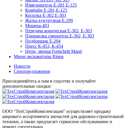
Измельчитель Е-281,Е-125
Комбайн Е-281,Е-125
Косилка Е-302,Е-303
Жатка кукурузная Е-299
Мещера-403
Передача коническая Е-302, Е-303
Плющилка сминатель Е-302, Е-303
Подборщик Е-294
Пресс К-453, К-454
Цепи, звенья Fortschritt Maral
Мини-экскаваторы Rippa
Новости
Спецпредложения
Присоединяйтесь к нам в соцсетях и получайте
дополнительные скидки:
ООО "ТехСтройКомплектация" осуществляет продажу
широкого ассортимента запчастей для дорожно-строительной
техники, а также предлагает сервисное обслуживание и
ремонт спецтехники.