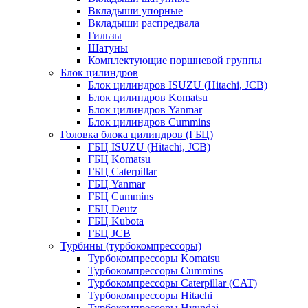
Вкладыши упорные
Вкладыши распредвала
Гильзы
Шатуны
Комплектующие поршневой группы
Блок цилиндров
Блок цилиндров ISUZU (Hitachi, JCB)
Блок цилиндров Komatsu
Блок цилиндров Yanmar
Блок цилиндров Cummins
Головка блока цилиндров (ГБЦ)
ГБЦ ISUZU (Hitachi, JCB)
ГБЦ Komatsu
ГБЦ Caterpillar
ГБЦ Yanmar
ГБЦ Cummins
ГБЦ Deutz
ГБЦ Kubota
ГБЦ JCB
Турбины (турбокомпрессоры)
Турбокомпрессоры Komatsu
Турбокомпрессоры Cummins
Турбокомпрессоры Caterpillar (CAT)
Турбокомпрессоры Hitachi
Турбокомпрессоры Hyundai