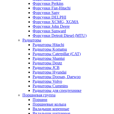
Форсунки Perkins
Форсунки Fiat-Hitachi
Форсунки Sany
Форсунки DELPHI
Форсунки XCMG, XGMA
Форсунки John Deere
Форсунки Sunward
Форсунки Detroit Diesel (MTU)
Радиаторы
Радиаторы Hitachi
Радиаторы Komatsu
Радиаторы Caterpillar (CAT)
Радиаторы Shantui
Радиаторы Deutz
Радиаторы JCB
Радиаторы Hyundai
Радиаторы Doosan, Daewoo
Радиаторы Volvo
Радиаторы Cummins
Радиаторы для спецтехнике
Поршневая группа
Поршни
Поршневые кольца
Вкладыши коренные
Вкладыши шатунные