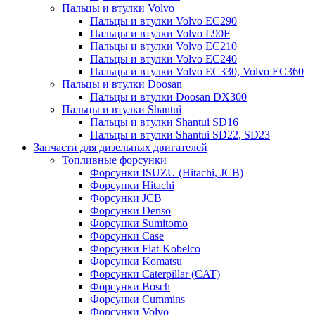
Пальцы и втулки Volvo
Пальцы и втулки Volvo EC290
Пальцы и втулки Volvo L90F
Пальцы и втулки Volvo EC210
Пальцы и втулки Volvo EC240
Пальцы и втулки Volvo EC330, Volvo EC360
Пальцы и втулки Doosan
Пальцы и втулки Doosan DX300
Пальцы и втулки Shantui
Пальцы и втулки Shantui SD16
Пальцы и втулки Shantui SD22, SD23
Запчасти для дизельных двигателей
Топливные форсунки
Форсунки ISUZU (Hitachi, JCB)
Форсунки Hitachi
Форсунки JCB
Форсунки Denso
Форсунки Sumitomo
Форсунки Case
Форсунки Fiat-Kobelco
Форсунки Komatsu
Форсунки Caterpillar (CAT)
Форсунки Bosch
Форсунки Cummins
Форсунки Volvo