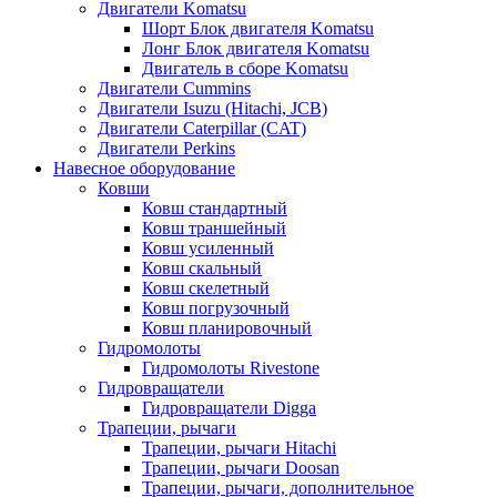
Двигатели Komatsu
Шорт Блок двигателя Komatsu
Лонг Блок двигателя Komatsu
Двигатель в сборе Komatsu
Двигатели Cummins
Двигатели Isuzu (Hitachi, JCB)
Двигатели Caterpillar (CAT)
Двигатели Perkins
Навесное оборудование
Ковши
Ковш стандартный
Ковш траншейный
Ковш усиленный
Ковш скальный
Ковш скелетный
Ковш погрузочный
Ковш планировочный
Гидромолоты
Гидромолоты Rivestone
Гидровращатели
Гидровращатели Digga
Трапеции, рычаги
Трапеции, рычаги Hitachi
Трапеции, рычаги Doosan
Трапеции, рычаги, дополнительное